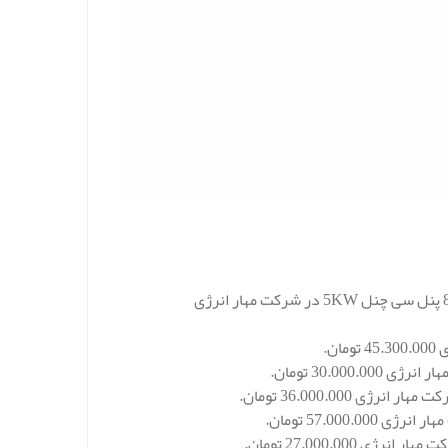
قیمت استراکچر پنل خورشیدی و یا پایه پنل خورشیدی پک اکونومی سازه 8 پنل سی چنل 5KW در شرکت مهار انرژی