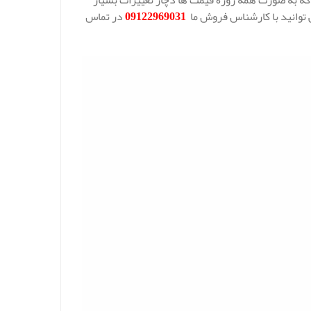
 که به صورت همه روزه قیمت ها دچار تغییرات بسیار
 توانید با کارشناس فروش ما
09122969031
در تماس