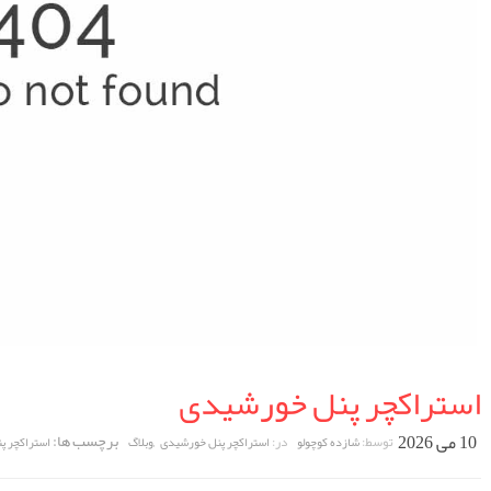
استراکچر پنل خورشیدی
10 می 2026
,
برچسب ها:
توسط:
در:
شازده کوچولو
استراکچر پنل خورشیدی
وبلاگ
استراکچر پ