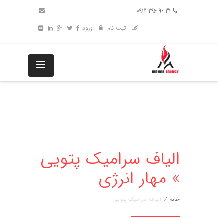
31 90 296 0912
ثبت نام
ورود
الیاف سرامیک پتویی
» مهار انرژی
خانه
/
الیاف سرامیک پتویی