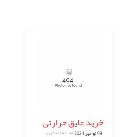
خرید عایق حرارتی
09 نوامبر 2024
توسط:
شازده کوچولو