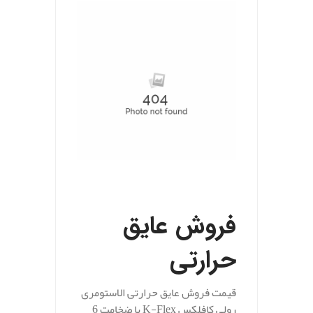
.
فروش عایق
حرارتی
قیمت فروش عایق حرارتی الاستومری
رولی کافلکس K-Flex با ضخامت 6