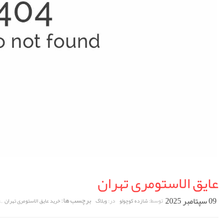
عایق الاستومری تهران
09 سپتامبر 2025
برچسب ها:
,
توسط:
در:
شازده کوچولو
وبلاگ
خرید عایق الاستومری تهران
ع