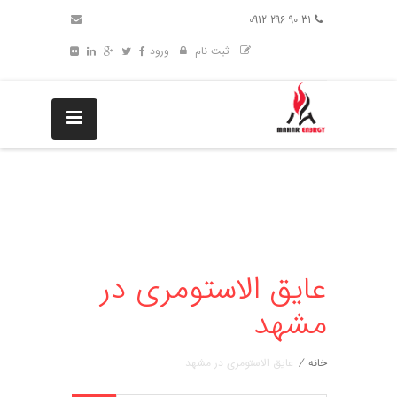
31 90 296 0912
ثبت نام
ورود
عایق الاستومری در
مشهد
خانه
/
عایق الاستومری در مشهد