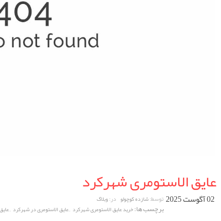
عایق الاستومری شهرکرد
02 آگوست 2025
توسط:
در:
شازده کوچولو
وبلاگ
برچسب ها:
,
,
خرید عایق الاستومری شهرکرد
عایق الاستومری در شهرکرد
عایق