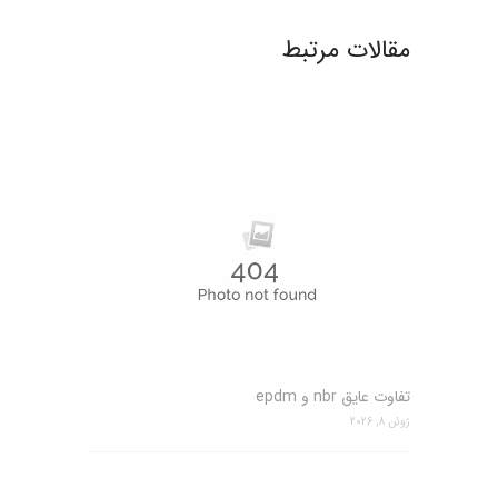
مقالات مرتبط
تفاوت عایق nbr و epdm
ژوئن 8, 2026