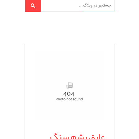
عایق پشم سنگ