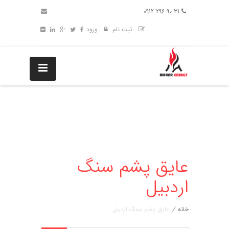
31 90 296 0912
ثبت نام
ورود
عایق پشم سنگ
اردبیل
خانه
/
عایق پشم سنگ اردبیل