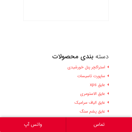
دسته
بندی محصولات
استراکچر پنل خورشیدی
ساپورت تاسیسات
عایق xps
عایق الاستومری
عایق الیاف سرامیک
عایق پشم سنگ
عایق پلی یورتان
تماس
واتس آپ
وبلاگ