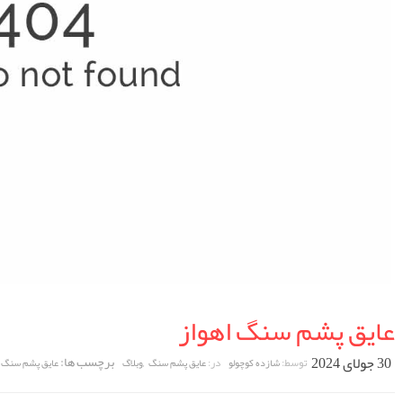
عایق پشم سنگ اهواز
30 جولای 2024
,
برچسب ها:
توسط:
در:
شازده کوچولو
عایق پشم سنگ
وبلاگ
عایق پشم سنگ ا