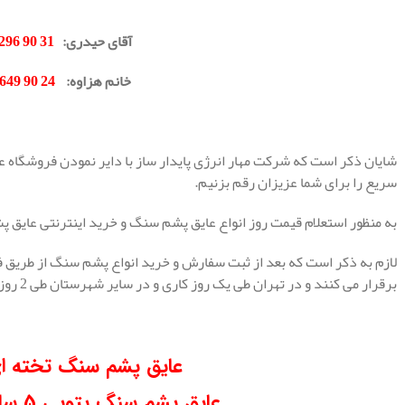
آقای حیدری:
31 90 296 0912
خانم هزاوه:
24 90 649 0902
.
شایان ذکر است که شرکت مهار انرژی پایدار ساز با دایر نمودن فروشگا
سریع را برای شما عزیزان رقم بزنیم.
به منظور استعلام قیمت روز انواع عایق پشم سنگ و خرید اینترنتی عایق پ
لازم به ذکر است که بعد از ثبت سفارش و خرید انواع پشم سنگ از طریق ف
برقرار می کنند و در تهران طی یک روز کاری و در سایر شهرستان طی 2 روز کاری برای شما ارسال می گردد.
.
عایق پشم سنگ تخته ای 5 سا
عایق پشم سنگ پتویی 5 سانت دانسیته 80