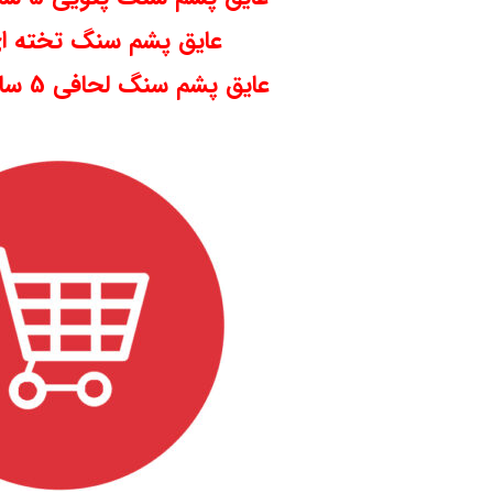
عایق پشم سنگ تخته ای 3 سا
عایق پشم سنگ لحافی 5 سانت دانسیته 30