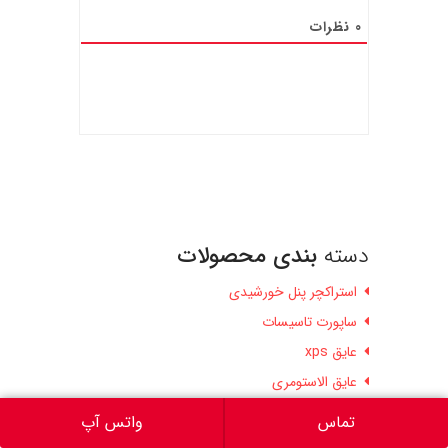
0
نظرات
دسته
بندی محصولات
استراکچر پنل خورشیدی
ساپورت تاسیسات
عایق xps
عایق الاستومری
عایق الیاف سرامیک
تماس
واتس آپ
عایق پشم سنگ