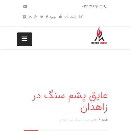
31 90 296 0912
ثبت نام
ورود
عایق پشم سنگ در
زاهدان
خانه
/
عایق پشم سنگ در زاهدان