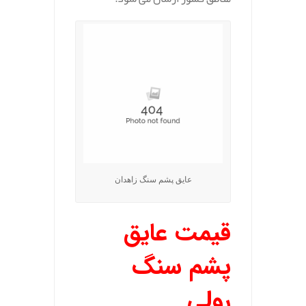
عایق پشم سنگ زاهدان
قیمت عایق
پشم سنگ
رولی