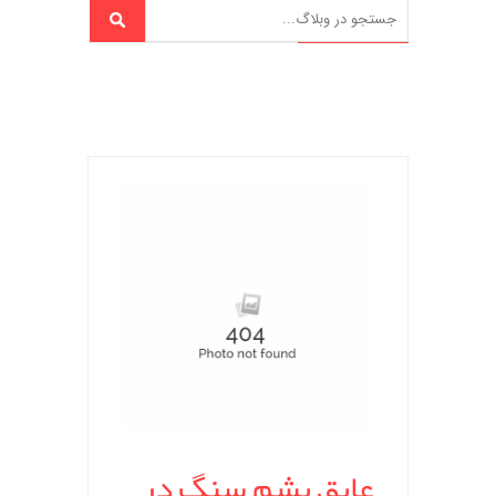
عایق پشم سنگ در