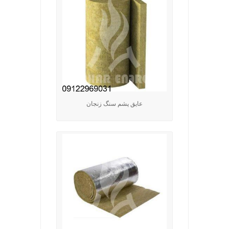
عایق پشم سنگ زنجان