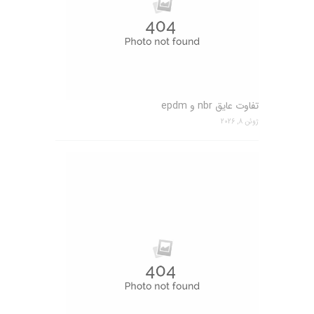
تفاوت عایق nbr و epdm
ژوئن 8, 2026