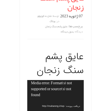
زنجان
07 ژانویه 2023
توسط:
شازده کوچولو
در:
وبلاگ
برچسب ها:
عایق پشم سنگ زنجان
دیدگاه:
بدون دیدگاه
عایق پشم
سنگ زنجان
Media error: Format(s) not
نمایشگر
supported or source(s) not
ویدیو
found
دریافت پرونده: http://mahareng.ir/wp-