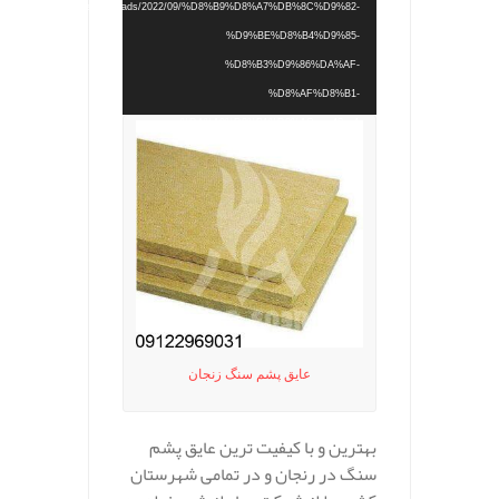
content/uploads/2022/09/%D8%B9%D8%A7%DB%8C%D9%82-
%D9%BE%D8%B4%D9%85-
%D8%B3%D9%86%DA%AF-
%D8%AF%D8%B1-
%DA%A9%D8%B1%D8%AC.mp4?_=1
عایق پشم سنگ زنجان
بهترین و با کیفیت ترین عایق پشم
سنگ در رنجان و در تمامی شهرستان