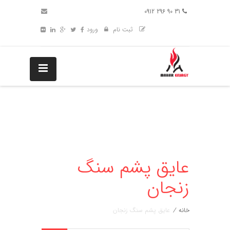
31 90 296 0912
ثبت نام
ورود
عایق پشم سنگ
زنجان
خانه
/
عایق پشم سنگ زنجان