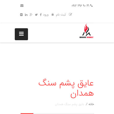
31 90 296 0912
ثبت نام
ورود
عایق پشم سنگ
همدان
خانه
/
عایق پشم سنگ همدان