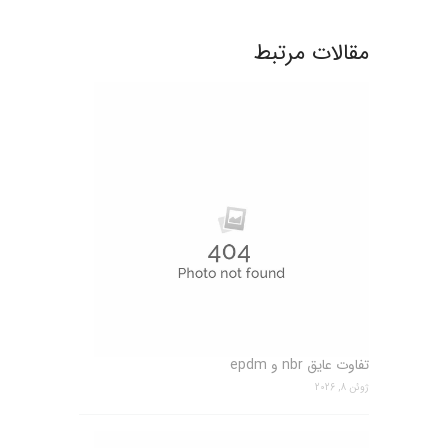
مقالات مرتبط
تفاوت عایق nbr و epdm
ژوئن 8, 2026