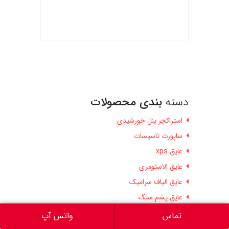
دسته
بندی محصولات
استراکچر پنل خورشیدی
ساپورت تاسیسات
عایق xps
عایق الاستومری
عایق الیاف سرامیک
عایق پشم سنگ
عایق پلی یورتان
تماس
واتس آپ
وبلاگ