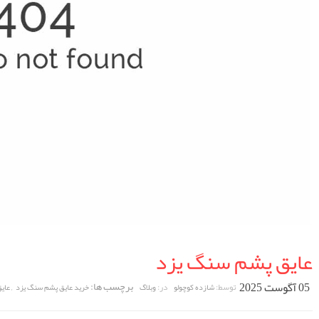
عایق پشم سنگ یزد
05 آگوست 2025
برچسب ها:
,
توسط:
در:
شازده کوچولو
وبلاگ
خرید عایق پشم سنگ یزد
عای