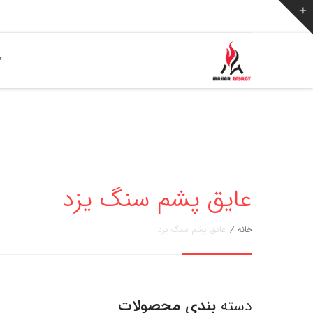
ص
عایق پشم سنگ یزد
خانه
/
عایق پشم سنگ یزد
دسته
بندی محصولات