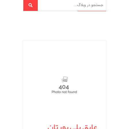
عایق پلی یورتان