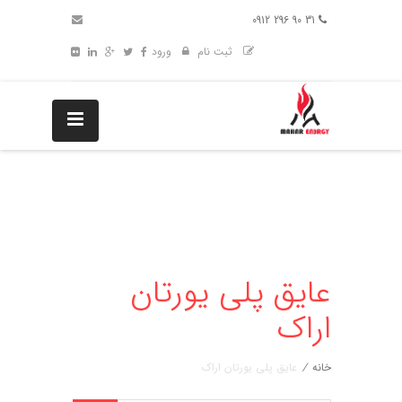
31 90 296 0912
ثبت نام
ورود
عایق پلی یورتان
اراک
خانه
/
عایق پلی یورتان اراک