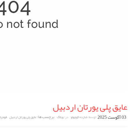
عایق پلی یورتان اردبیل
03 آگوست 2025
برچسب ها:
,
توسط:
در:
شازده کوچولو
وبلاگ
عایق پلی یورتان اردبیل
فوم پا