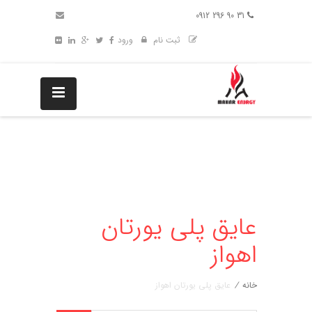
31 90 296 0912
ثبت نام
ورود
عایق پلی یورتان
اهواز
خانه
/
عایق پلی یورتان اهواز