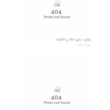
تفاوت عایق nbr و epdm
ژوئن 8, 2026