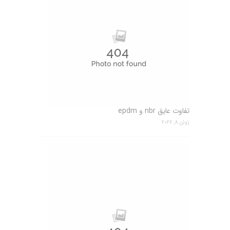
تفاوت عایق nbr و epdm
ژوئن 8, 2026