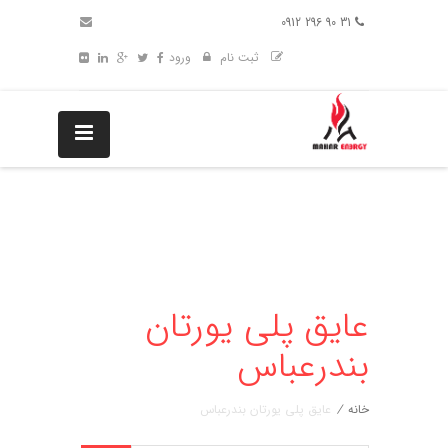
31 90 296 0912
ثبت نام
ورود
عایق پلی یورتان
بندرعباس
خانه
/
عایق پلی یورتان بندرعباس