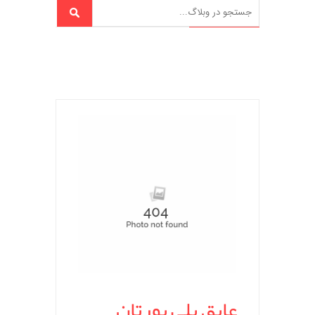
عایق پلی یورتان