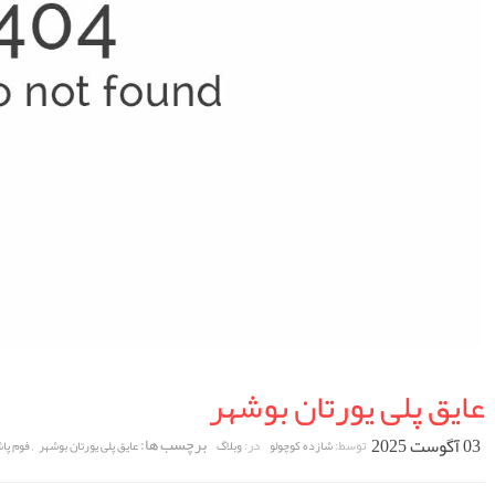
عایق پلی یورتان بوشهر
03 آگوست 2025
برچسب ها:
,
توسط:
در:
شازده کوچولو
وبلاگ
عایق پلی یورتان بوشهر
فوم پا