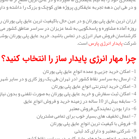
و در طی این دهه تجربه عایقکاری پروژه های کوچک و بزرگ را داشته و داری
ارزان ترین عایق پلی یورتان و در عین حال باکیفیت ترین عایق پلی یورتان ر
روزه آماده مشاوره و پاسخگویی به شما عزیزان در سراسر مناطق کشور می ب
کارشناسان فروش مهار انرژی در تماس باشید. خرید عایق پلی یورتان بوشهر ر
شرکت
پایدار انرژی پارس
است.
چرا مهار انرژی پایدار ساز را انتخاب کنید؟
1- امکان خرید جزیی و عمده انواع عایق پلی یورتان
2- ارسال به سراسر نقاط کشور (در تهران طی یک روز کاری و در سایر شهرستان ها طی 2 روز کاری)
3- امکان خرید اینترنتی انواع عایق پلی یورتان
4- امکان ثبت سفارش و خرید عایق پلی یورتان به صورت تلفنی و بدون نیاز به مراجعه حضوری
5- سابقه بیش از 10 ساله در زمینه خرید و فروش انواع عایق
6- دارا بودن نمایندگی فروش معتبر
7- اعمال تخفیف های بسیار خوب برای تمامی مشتریان
8- فروش با کیفیت ترین انواع عایق پلی یورتان
9- شرکتی معتبر و دارای کد ثبتی
10- مجری انجام پروژه های عایق کاری در سراسر نقاط کشور