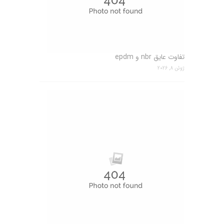
تفاوت عایق nbr و epdm
ژوئن 8, 2026