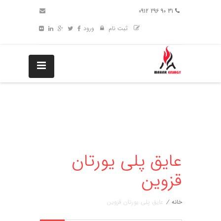
31 90 296 0912
ثبت نام
ورود
عایق پلی یورتان
قزوین
خانه
/
عایق پلی یورتان قزوین