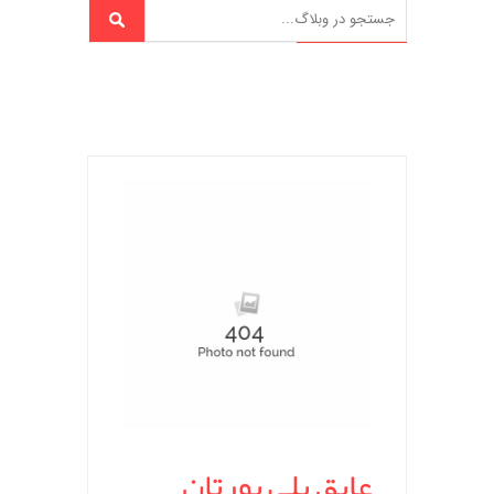
عایق پلی یورتان