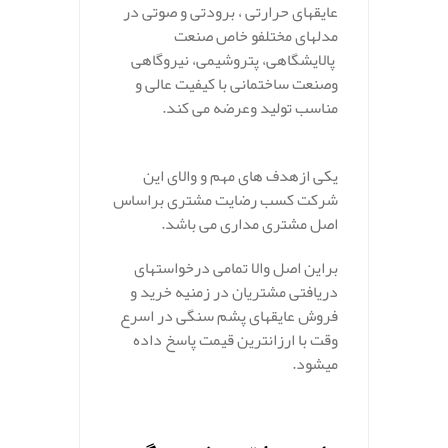
عایق
های
حرارتی ،
برودتی
و
صوتی
در
مدل
های
مختلفو خاص صنعت
پالایشگاهی،
پتروشیمی،
نیروگاهی
وصنعت
ساختمانی
با
کیفیت
عالی و
مناسب
تولید
و
عرضه
می کند.
.
یکی
ازهدف های
مهم و والای
این
شرکت
کسب
رضایت
مشتری
براساس
اصل
مشتری
مداری می باشد.
براین اصل والا تمامی
درخواست
های
دریافتی
مشتریان در زمنیه خرید و
فروش عایقهای پشم سنگی
در
اسرع
وقت
با ارزانترین
قیمت
پاسخ
داده
می
شود.