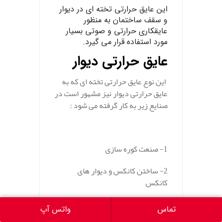
این عایق حرارتی تخته ای در
دیوار
و
سقف
ساختمان
به منظور
عایقکاری
حرارتی
و
صوتی بسیار
مورد استفاده قرار می گیرد.
عایق حرارتی دیوار
این نوع عایق حرارتی تخته ای که به
عایق حرارتی دیوار نیز مشهور است در
صنایع زیر به کار گرفته می شود :
1- صنعت
کوره
سازی
2-
ساختن
کانکس و دیوار های
کانکس
3- تولید و ساخت انواع ساندویچ
پانل
تماس
واتس آپ