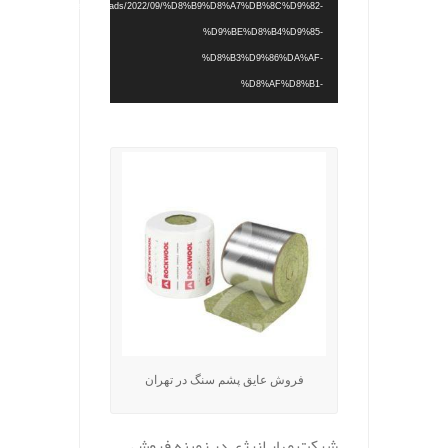
content/uploads/2022/09/%D8%B9%D8%A7%DB%8C%D9%82-
%D9%BE%D8%B4%D9%85-
%D8%B3%D9%86%DA%AF-
%D8%AF%D8%B1-
.
%DA%A9%D8%B1%D8%AC.mp4?_=1
فروش عایق پشم سنگ در تهران
شرکت مهار انرژی در زمینه فروش