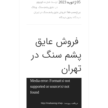
05 ژانویه 2023
توسط:
شازده کوچولو
,
در:
عایق پشم سنگ
وبلاگ
برچسب ها:
فروش عایق پشم سنگ در تهران
دیدگاه:
بدون دیدگاه
فروش عایق
پشم سنگ در
تهران
Media error: Format(s) not
نمایشگر
supported or source(s) not
ویدیو
found
دریافت پرونده: http://mahareng.ir/wp-