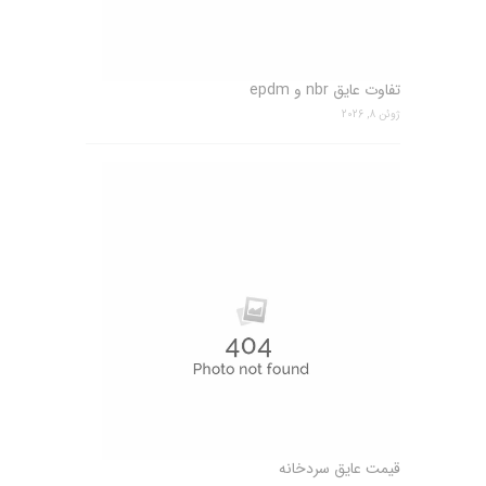
تفاوت عایق nbr و epdm
ژوئن 8, 2026
قیمت عایق سردخانه