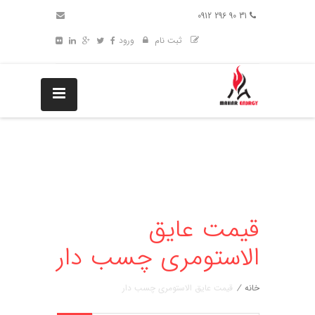
31 90 296 0912
ثبت نام
ورود
قیمت عایق
الاستومری چسب دار
خانه
/
قیمت عایق الاستومری چسب دار