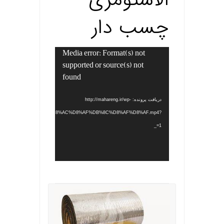
چسب دار
Media error: Format(s) not
نمایشگر
supported or source(s) not
ویدیو
found
دریافت پرونده: http://mahareng.ir/wp-
ontent/uploads/2022/12/%D8%AC%D8%AF%DB%8C%D8%AF%D8%AF.mp4?
_=1
.