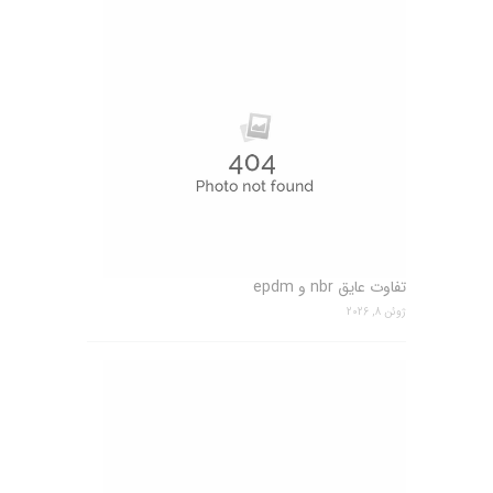
تفاوت عایق nbr و epdm
ژوئن 8, 2026