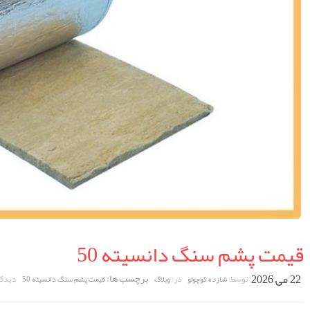
قیمت پشم سنگ دانسیته 50
22 می 2026
برچسب ها:
توسط:
در:
دیدگا
شازده کوچولو
وبلاگ
قیمت پشم سنگ دانسیته 50