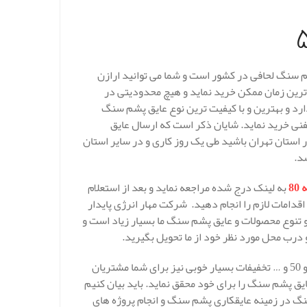
رین قیمت پشم سنگ دانسیته 50 و یا همان پشم سنگ لحافی در کشور است و شما می توانید ارازن
و … را از شرکت ما در کوتاه ترین زمان ممکن خرید نماید و هیچ محدودیتی در
د و بهترین و با کیفیت ترین نوع عایق پشم سنگ
س تلفنی خرید نماید. شایان ذکر است که ارسال عایق
استان تهران باشید طی یک روز کاری و در سایر استان
8
به لینک درج شده مراجعه نماید و بعد از استعلام
مات لازم را انجام دهید. شرکت مهار انرژی پایدار
تنوع محصولات و عایق پشم سنگ ما بسیار زیاد است و
 درب محل مورد نظر خود از ما تحویل بگیرید.
در صورت انتخاب شرکت ما جهت خرید عایق پشم سنگ دانسیته 80 ، 120 و 50 و … تخفیفات بسیار خوبی نیز برای شما مشتریان
ایق پشم سنگ را برای خود محقق نماید. باید بیان کنیم
سنگ در زمینه عایقکاری پشم سنگ و انجام پروژه های