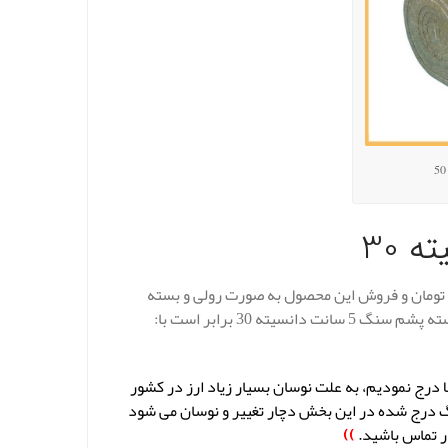
قیمت عایق پشم سنگ لحافی 5 سانت دانسیته 30 در هر متر مربع 75.000 تومان و فروش این محصول به صورت رولی و بسته
بوده و هر بسته 12 متر و ابعاد آن 1.20 در 10 مترمربع است و قیمت هر بسته پشم سنگ 5 سانت دانسیته 30 برابر است با:
 درج نمودیم، به علت نوسان بسیار زیاد ارز در کشور
گ درج شده در این بخش دچار تغییر و نوسان می شود
ر تماس باشید.
))