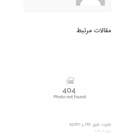
مقالات مرتبط
تفاوت عایق nbr و epdm
ژوئن 8, 2026