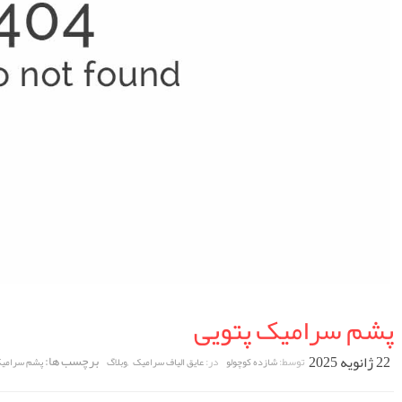
پشم سرامیک پتویی
22 ژانویه 2025
,
برچسب ها:
توسط:
در:
شازده کوچولو
عایق الیاف سرامیک
وبلاگ
پشم سرامیک