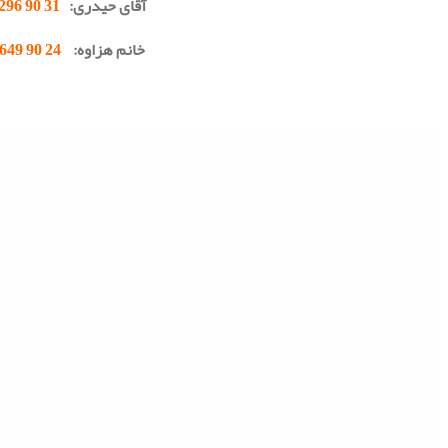
آقای حیدری:
31 90 296 0912
خانم هزاوه:
24 90 649 0902