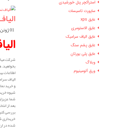
استراکچر پنل خورشیدی
ساپورت تاسیسات
الیاف
عایق xps
عایق الاستومری
01 ژوئن 2026
عایق الیاف سرامیک
الیا
عایق پشم سنگ
عایق پلی یورتان
شرکت مهار 
وبلاگ
بخواهید. ه
ورق آلومینیوم
اطلاعات بی
الیاف سرام
و خرید نما
شیوه خرید 
شما عزیزان
بعد از انت
بررسی کنید
خریداری شد
شده در ارت