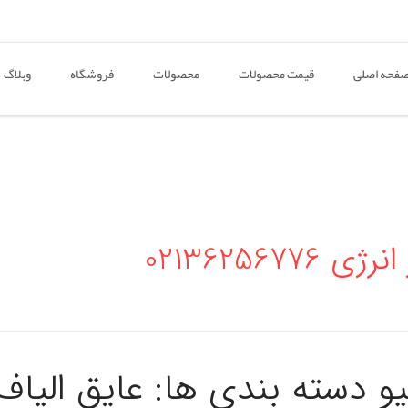
فحه اصلی
قیمت محصولات
محصولات
فروشگاه
وبلاگ
02136256
یو دسته بندی ها:
عایق الیا