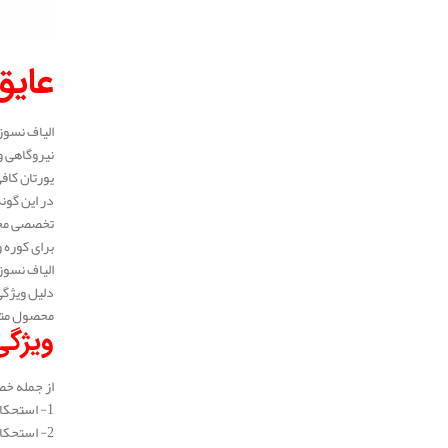
.
عایق
الیاف نسوز
نیروگاهی و
یورتان کاف
تخصصی محسو
برای کوره
الیاف نسوز
محصول متفا
ویژگی
از جمله خص
1- استحکام حرارتی فوق العاده بالا
2- استحکام بسیار بالا در مقابل شوک حرارتی و تغییرات دمایی