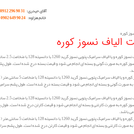
آقای حیدری:
31 90 296 0912
خانم هزاوه:
24 90 649 0902
 الیاف نسوز کوره
د.
می باشد.