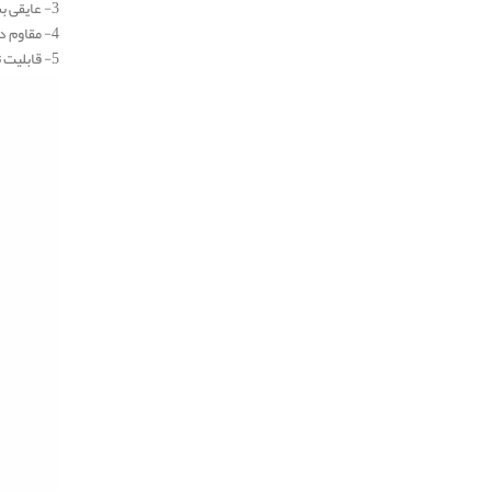
3- عایقی بسیار سبک و نصب بسیار آسان
4- مقاوم در برابر حرارت و ضد آتش
5- قابلیت تولید در انواع مختلف ( پتویی، مدول، فله ای و … )