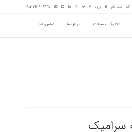
ثبت نام
ورود
31 90 296 0912
کاتالوگ محصولات
درباره ما
تماس با ما
ف سرامیک