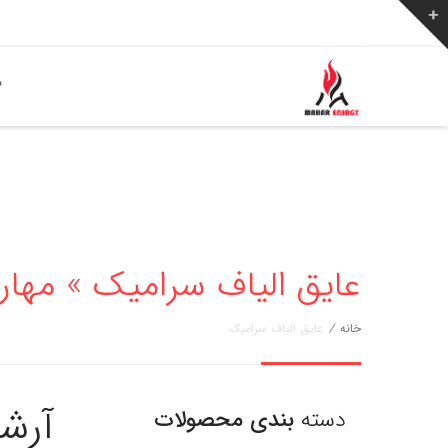
ص
عایق الیاف سرامیک » مهار انرژی 776
خانه
/
عایق الیاف سرامیک
آرش
دسته
بندی محصولات