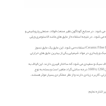
ب می شود. در صنایع گوناگون نظیر صنعت فولاد، صنعتی پتروشیمی و
 می شود. در نتیجه استفاده از عایق های مانند الاستومری و پلی
در این گونه مصارف از عایق الیاف سرامیک نسوز و یا همان الیاف نسوز کوره و یا به عبارتی Ceramic Fiber Insulation استفاده می شود، این عایق یک عایق نسوز
 و پایداری در مواد شیمیایی یکی از بهترین عایق های حرارتی
لیاف سبک و سفیدی می‌ شود که ساختار فیبری دارند. این الیاف به
دلیل ویژگی‌ های منحصر به فردشان می‌ توانند دماهای بسیار بالا را تحمل کنند، که این دما معمولاً بین 1260 تا 1600 درجه سانتی‌ گراد متغیر است و بسته به نوع
رتی، کاربرد زیادی دارند و از نظر عملکردی بسیار موثر هستند.
 اشاره نمایم: