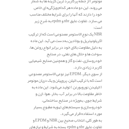
مونومر) از جمله پرکاربرد ترین گزینه‌ ها به شمار
می‌ روند. این دو ماده هر کدام ویژگی‌ه ای خاص
خود را دارند که آنها را برای شرایط مختلف مناسب
می‌ سازد. تفاوت عایق nbr و epdm به شرح زیر
است:
NBR یک نوع الاستومر مصنوعی است که از ترکیب
اکریلونیتریل و بوتادین به‌دست می‌ آید. این ماده
به دلیل مقاومت بالای خود در برابر انواع روغن‌ ها،
سوخت‌ ها و حلال‌ های نفتی، در صنایع
خودروسازی، نفت و گاز و همچنین صنایع شیمیایی
کاربرد زیادی دارد.
از سوی دیگر، EPDM نیز نوعی الاستومر مصنوعی
است که با ترکیب اتیلن، پروپیلن و یک دی‌ان مونومر
( اتیلیدن نوروبورنن ) تولید می‌شود. این ماده به
خاطر مقاومت بالا در برابر آب، بخار، هوا، ازن و
شرایط جوی، به‌ویژه در صنایع ساختمانی،
خودروسازی و سیستم‌ های تهویه مطبوع بسیار
مورد استفاده قرار می‌ گیرد.
به طور کلی، انتخاب صحیح بین NBR و EPDM و
تفاوت عایق nbr و epdm بسته به شرایط و نیازهای