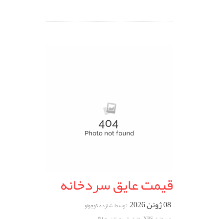
قیمت عایق سردخانه
08 ژوئن 2026
توسط:
شازده کوچولو
,
,
در:
عایق XPS
عایق پلی یورتان
وبلاگ