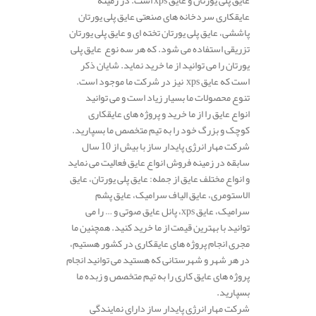
عایق پلی یورتان و عایق xps است. در زمینه
عایقکاری سردخانه های صنعتی عایق پلی یورتان
پاششی، عایق پلی یورتان تخته ای و عایق پلی یورتان
تزریقی استفاده می شود. که هر سه نوع عایق پلی
یورتان را می توانید از ما خرید نماید. شایان ذکر
است که عایق xps نیز در شرکت ما موجود است.
تنوع محصولات ما بسیار زیاد است و می توانید
انواع عایق را از ما خرید و پروژه های عایقکاری
کوچک و بزرگ خود را به تیم متخصص ما بسپارید.
شرکت مهار انرژی پایدار ساز با بیش از 10 سال
سابقه در زمینه فروش انواع عایق فعالیت می نماید
و انواع مختلف عایق از جمله: عایق پلی یورتان، عایق
الاستومری، عایق الیاف سرامیک، عایق پشم
سرامیک، عایق xps، پانل عایق صوتی و … را می
توانید با بهترین قیمت از ما خرید کنید. همچنین ما
مجری انجام پروژه های عایقکاری در کشور هستیم،
در هر شهر و شهرستانی که هستید می توانید انجام
پروژه های عایق کاری را به تیم متخصص و زبده ما
بسپارید.
شرکت مهار انرژی پایدار ساز دارای نمایندگی