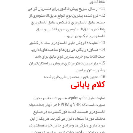
نقاط کشور
11- ارسال سریع پیش فاکتور برای مشتریان گرامی
12- فروشنده بهترین نوع انواع عایق الاستومری از
جمله: عایق الاستومری کافلکس، عایق الاستومری
پافلکس، عایق الاستومری سوپرفلکس و عایق
الاستومری ترک و ایرانی و …
13- نماینده فروش عایق الاستومری سانا در کشور
14- مشاوره رایگان طی روزها و ساعت های اداری،
جهت انتخاب و خرید بهترین نوع عایق برای شما
15- دارا بودن دفتر مرکزی فروش در استان تهران
و شهرستان ورامین
16- تحویل فوری محصول خریداری شده
کلام پایانی
تفاوت عایق nbr و epdm به صورت مختصر بدین
صورت است که NBR و EPDM هر دو از جمله مواد
الاستومری هستند که به طور گسترده در صنایع
مختلف مورد استفاده قرار می‌ گیرند. هر یک از این
مواد دارای ویژگی‌ ها و مزایای خاص خود هستند که
باید در انتخاب آن‌ها دقت شود. برای مهندسان و