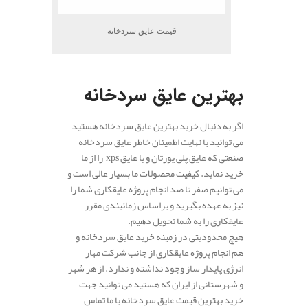
قیمت عایق سردخانه
.
بهترین عایق سردخانه
اگر به دنبال خرید بهترین عایق سردخانه هستید
می توانید با نهایت اطمینان خاطر عایق سردخانه
صنعتی که عایق پلی یورتان و یا عایق xps را از ما
خرید نماید. کیفیت محصولات ما بسیار عالی است و
می توانیم صفر تا صد انجام پروژه عایقکاری شما را
نیز به عهده بگیرید و براساس زمانبندی مقرر
عایقکاری را به شما تحویل دهیم.
هیچ محدودیتی در زمینه خرید عایق سردخانه و
هم انجام پروژه عایقکاری از جانب شرکت مهار
انرژی پایدار ساز وجود نداشته و ندارد. از هر شهر
و شهرستانی از ایران که هستید می توانید جهت
خرید بهترین قیمت عایق سردخانه با ما تماس