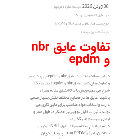
08 ژوئن 2026
توسط:
شازده کوچولو
,
در:
عایق الاستومری
وبلاگ
برچسب ها:
تفاوت عایق NBR و EPDM
دیدگاه:
بدون دیدگاه
تفاوت عایق nbr
و epdm
در این مقاله به تفاوت عایق nbr و epdm می پردازیم
و تفاوت های کامل عایق nbr و epdm را یک به یک
شرح می دهیم پس با ما تا انتهای مقاله همراه
باشید. عایق‌ ها در صنایع مختلف نقش بسیار مهمی
دارند و انتخاب مواد مناسب برای عایق‌ کاری می‌
تواند تأثیرات قابل توجهی بر عملکرد، طول عمر و
ایمنی سیستم‌ ها بگذارد.
در میان انواع مختلف مواد عایق، NBR (نیتریل
بوتادین رابر) و EPDM (اتیلن پروپیلن دی‌ان