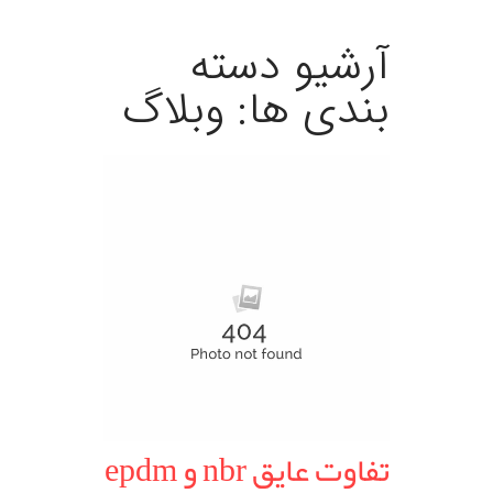
آرشیو دسته
بندی ها:
وبلاگ
تفاوت عایق nbr و epdm