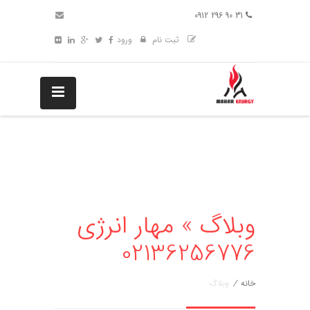
31 90 296 0912
ثبت نام
ورود
وبلاگ » مهار انرژی
02136256776
خانه
/
وبلاگ