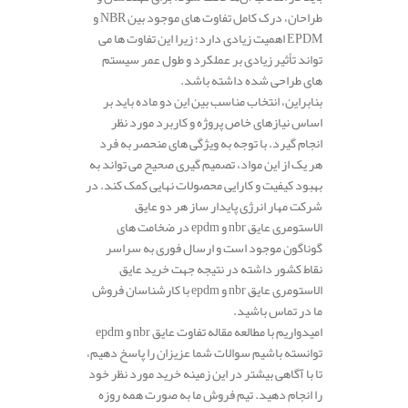
طراحان، درک کامل تفاوت‌ های موجود بین NBR و
EPDM اهمیت زیادی دارد؛ زیرا این تفاوت‌ ها می‌
تواند تأثیر زیادی بر عملکرد و طول عمر سیستم‌
های طراحی شده داشته باشد.
بنابراین، انتخاب مناسب بین این دو ماده باید بر
اساس نیازهای خاص پروژه و کاربرد مورد نظر
انجام گیرد. با توجه به ویژگی‌ های منحصر به فرد
هر یک از این مواد، تصمیم‌ گیری صحیح می‌ تواند به
بهبود کیفیت و کارایی محصولات نهایی کمک کند. در
شرکت مهار انرژی پایدار ساز هر دو عایق
الاستومری عایق nbr و epdm در ضخامت های
گوناگون موجود است و ارسال فوری به سراسر
نقاط کشور داشته در نتیجه جهت خرید عایق
الاستومری عایق nbr و epdm با کارشناسان فروش
ما در تماس باشید.
امیدواریم با مطالعه مقاله تفاوت عایق nbr و epdm
توانسته باشیم سوالات شما عزیزان را پاسخ دهیم،
تا با آگاهی بیشتر در این زمینه خرید مورد نظر خود
را انجام دهید. تیم فروش ما به صورت همه روزه