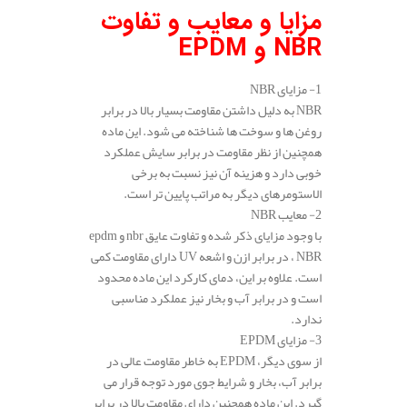
مزایا و معایب و تفاوت
NBR و EPDM
1- مزایای NBR
NBR به دلیل داشتن مقاومت بسیار بالا در برابر
روغن‌ ها و سوخت‌ ها شناخته می‌ شود. این ماده
همچنین از نظر مقاومت در برابر سایش عملکرد
خوبی دارد و هزینه آن نیز نسبت به برخی
الاستومرهای دیگر به مراتب پایین‌ تر است.
2- معایب NBR
با وجود مزایای ذکر شده و تفاوت عایق nbr و epdm
، NBR در برابر ازن و اشعه UV دارای مقاومت کمی
است. علاوه بر این، دمای کارکرد این ماده محدود
است و در برابر آب و بخار نیز عملکرد مناسبی
ندارد.
3- مزایای EPDM
از سوی دیگر، EPDM به خاطر مقاومت عالی در
برابر آب، بخار و شرایط جوی مورد توجه قرار می‌
گیرد. این ماده همچنین دارای مقاومت بالا در برابر