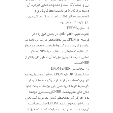
ازن و اشعه UV است و محدوده دمایی کارکرد آن
وسیع‌ تر از NBR می‌ باشد. انعطاف‌ پذیری و
الاستیسیته بالای EPDM نیز از دیگر ویژگی‌ های
بارز آن به شمار می‌ رود.
4- معایب EPDM
تفاوت عایق nbr و epdm در بخش فوق را ذکر
کردیم اما EPDM نیز نقاط ضعفی دارد. این ماده در
برابر روغن‌ ها و سوخت‌ ها مقاومتی ضعیف دارد و از
نظر مقاومت سایشی در مقایسه با NBR عملکرد
کمتری دارد. همچنین هزینه آن به طور کلی بالاتر از
NBR است.
5- انتخاب بین NBR و EPDM
انتخاب میان NBR و EPDM به شرایط محیطی و نوع
کاربری که ماده در آن قرار می‌ گیرد، بستگی دارد.
اگر محیط کار شامل تماس با روغن‌ ها، سوخت‌ ها یا
حلال‌ های نفتی باشد، NBR گزینه بهتری خواهد
بود. اما اگر شرایط محیطی شامل تماس با آب، بخار،
ازن یا شرایط جوی باشد، EPDM انتخاب مناسب‌
تری به حساب می‌ آید. در نهایت، شناخت دقیق از