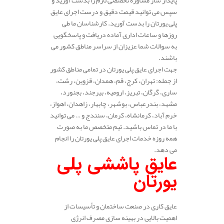
سپس می توانید قیمت دقیق و درست اجرای عایق
پلی یورتان را بدست آورید. کارشناسان ما طی
روزها و ساعات اداری آماده دریافت و پاسخگویی
به سوالات شما عزیزان از سراسر مناطق کشور می
باشند.
جهت اجرای عایق پلی یورتان در تمامی مناطق کشور
از جمله: تهران، کرج، قم، همدان، قزوین، رشت،
ساری، گرگان، تبریز، ارومیه، بیرجند، بجنورد،
مشهد، بندرعباس، بوشهر، چابهار، زاهدان، اهواز،
خرم آباد، کرمانشاه، کرمان، سنندج و … می توانید
با ما در تماس باشید. تیم متخصص ما به صورت
همه روزه خدمات اجرای عایق پلی یورتان را انجام
می دهد.
عایق پاششی پلی
یورتان
عایق‌ کاری در صنعت ساختمان و تأسیسات از
اهمیت بالایی در بهینه‌ سازی مصرف انرژی