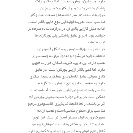
دارد. همچنین، روش نصب آن نیاز به تجهیزات
پاشش خاصی دارد و برای کاربرد هایی چون
دیوارها، سقف‌ ها، سردخانه‌ ها و صنعت نفت و گاز
مناسب است. هزینه اولیه این نوع عایق بالاتر است،
اما به دلیل کارایی بالای آن در درازمدت به صرفه‌ تر
خواهد بود. اجرای عایق پاششی پلی یورتان با ما
تجربه نماید.
در مقابل، عایق الاستومری به شکل فوم نرم و
منعطف تولید می‌ شود و معمولاً نیاز به چسب برای
نصب دارد. این عایق، ضریب انتقال حرارت خوبی
دارد، اما کمی بالاتر از پلی‌ یورتان است. در عایق‌
کاری صوتی، عایق الاستومری عملکرد بسیار بهتری
دارد و به همین دلیل برای کاهش صدا گزینه
مناسبی است. همچنین، این عایق ضد آب است، اما
ممکن است در برخی موارد نسبت به پلی‌ یورتان کم‌
اثر تر باشد. از لحاظ انعطاف‌ پذیری، الاستومری نرم و
مناسب برای سطوح منحنی است و نصب آن به
صورت رول یا لوله بسیار آسان‌ تر است. این نوع
عایق بیشتر در لوله‌کشی‌ ها، سیستم‌ های تهویه و
کانال‌ های هوایی به کار می‌ رود و هزینه کمتری دارد