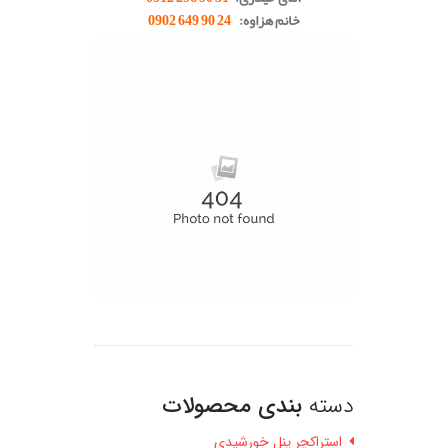
خانم هزاوه:
24 90 649 0902
دسته
بندی محصولات
استراکچر پنل خورشیدی