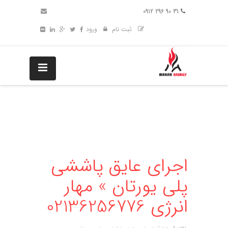
31 90 296 0912
ثبت نام
ورود
اجرای عایق پاششی
پلی یورتان » مهار
انرژی 02136256776