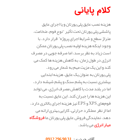
کلام پایانی
هزینه نصب عایق پلی‌ یورتان و یا اجرای عایق
پاششی پلی یورتان تحت تأثیر “نوع فوم، ضخامت،
متراژ سطح و شرایط اجرای پروژه” قرار دارد. با
وجود اینکه هزینه اولیه نصب پلی‌ یورتان ممکن
است زیاد به نظر برسد، اما صرفه‌ جویی در مصرف
انرژی در طول زمان، به کاهش هزینه‌ ها کمک می‌
کند و این یک مزیت مهم به شمار می‌ رود.
پلی‌ یورتان به عنوان یک عایق، هزینه ابتدایی
بیشتری نسبت به پشم سنگ و پشم شیشه دارد،
اما در بلند مدت با کاهش مصرف انرژی، می‌ تواند
این هزینه‌ ها را جبران کند. این عایق نسبت به
فوم‌های XPS و EPS نیز هزینه اجرای بالاتری دارد،
اما از نظر عملکرد حرارتی، کارایی بهتری ارائه می‌
دهد. نمایندگی فروش عایق پلی یورتان ما
فروشگاه
مهار انرژی
می باشد.
.
آقای حیدری:
31 90 296 0912