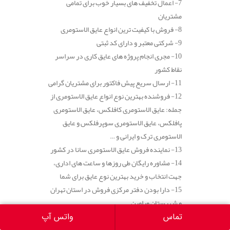
7- اعمال تخفیف های بسیار خوب برای تمامی
مشتریان
8- فروش با کیفیت ترین انواع عایق الاستومری
9- شرکتی معتبر و دارای کد ثبتی
10- مجری انجام پروژه های عایق کاری در سراسر
نقاط کشور
11- ارسال سریع پیش فاکتور برای مشتریان گرامی
12- فروشنده بهترین نوع انواع عایق الاستومری از
جمله: عایق الاستومری کافلکس، عایق الاستومری
پافلکس، عایق الاستومری سوپرفلکس و عایق
الاستومری ترک و ایرانی و …
13- نماینده فروش عایق الاستومری سانا در کشور
14- مشاوره رایگان طی روزها و ساعت های اداری،
جهت انتخاب و خرید بهترین نوع عایق برای شما
15- دارا بودن دفتر مرکزی فروش در استان تهران
و شهرستان ورامین
16- تحویل فوری محصول خریداری شده
تماس
واتس آپ