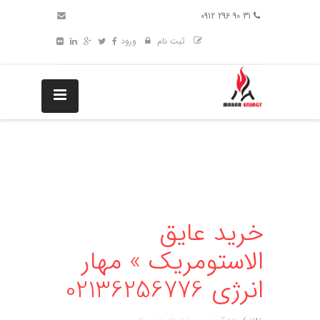
31 90 296 0912
ثبت نام
ورود
خرید عایق
الاستومریک » مهار
انرژی 02136256776