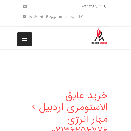
31 90 296 0912
ثبت نام
ورود
خرید عایق
الاستومری اردبیل »
مهار انرژی
02136256776