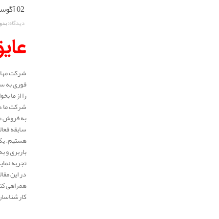
02 آگوست 2025
دیدگاه:
بدو
عایق
شرکت مهار 
فوری به سر
را از ما بخ
شرکت ما در
به فروش می
هستیم. یکی
باربری و ب
تجربه نمای
در این مقا
همراهی کنی
کارشناسان