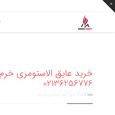
ص
خرید عایق الاستومری خرم آ
02136256776
خانه
/
Tag: خرید عایق الاستومری خرم آباد