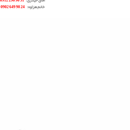
خانم هزاوه
:
24 90 649 0902
.