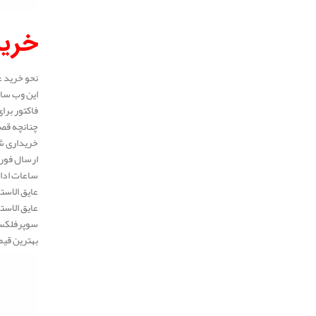
خرید
نحو خرید ع
این وب سای
فاکتور برا
چنانچه قصد
خریداری شد
ارسال فوری
ساعات ادار
عایق الاست
عایق الاست
سوپرفلکس، 
بهترین قیم