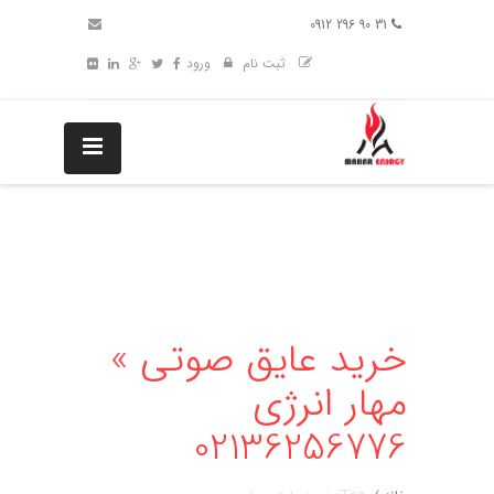
31 90 296 0912
ثبت نام
ورود
خرید عایق صوتی »
مهار انرژی
02136256776