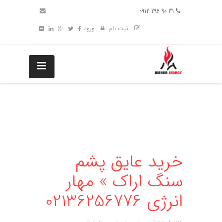
31 90 296 0912
ثبت نام
ورود
خرید عایق پشم
سنگ اراک » مهار
انرژی 02136256776