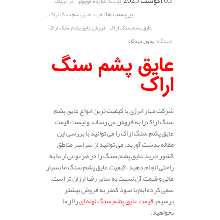
05 آگوست 2025
توسط:
در:
شازده کوچولو
وبلاگ
برچسب ها:
,
خرید عایق پشم سنگ اراک
,
عایق پشم سنگ اراک
فروش عایق پشم سنگ اراک
دیدگاه:
بدون دیدگاه
عایق پشم سنگ
اراک
شرکت مهار انرژی با کیفیت ترین انواع عایق پشم
سنگ اراک را به فروش می رساند و لیست قیمت
عایق پشم سنگ اراک را می توانید با بررسی این
مقاله بدست آورید. می توانید از سراسر مناطق
کشور خرید عایق پشم سنگ را در هر نوعی از ما به
راحتی انجام دهید. کیفیت عایق پشم سنگ ما بسیار
عالی و قیمت آن نسبت به سایر رقبا ارزان تر است.
سعی کرده ایم با سود کمتر به فروش بیشتر
برسیم.
قیمت عایق پشم سنگ لوله ای
را از ما
بخواهید.