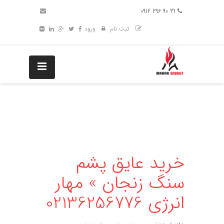
31 90 296 0912
ثبت نام
ورود
خرید عایق پشم
سنگ زنجان » مهار
انرژی 02136256776