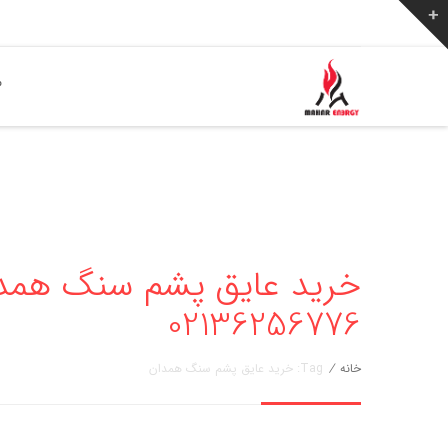
ص
خرید عایق پشم سنگ همدان
02136256776
خانه
/
Tag: خرید عایق پشم سنگ همدان