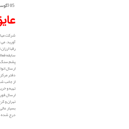
05 آگوست 2025
عای
شرکت مهار 
آورید. می 
رقبا ارزان
پشم سنگ لو
ارسال انوا
دفتر مرکزی
از جانب شر
تهیه و خری
ارسال فوری
تهران و کر
بسیار عالی
درج شده می