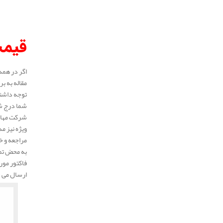
قیم
اگر در همد
مقاله به ب
توجه داشته
شما درج شد
شرکت مهار 
ویژه نیز م
مراجعه و خ
به محض تما
فاکتور مور
ارسال می 