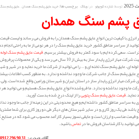
برچسب ها:
,
توسط:
در:
شازده کوچولو
وبلاگ
خرید عایق پشم سنگ همدان
عایق پشم سنگ
ق پشم سنگ همدان
انرژی با کیفیت ترین انواع عایق پشم سنگ همدان را به فروش می رساند و لیست قیمت 
توانید از سراسر مناطق کشور خرید عایق پشم سنگ را در هر نوعی از ما به راحتی انجام 
 تر است. سعی کرده ایم با سود کمتر به فروش بیشتر برسیم.
قیمت عایق پشم سنگ لوله 
سابقه فعالیت شرکت مهار انرژی پایدار ساز به بیش از 10 سال 
له ای، عایق پشم سنگ تخته ای و … را می توانید از شرکت ما خرید نماید و در شهر و شه
ع عایق پشم سنگ از جانب شرکت ما وجود نداشته و ندارد. به منظور کسب اطلاعات بیشتر د
 شرکت مهار انرژی پایدار ساز در استان تهران و شهرستان ورامین واقع شده است. ول
کت ما وجود نداشته و ندارد. ما فروشنده انواع عایق پشم سنگ هستیم و می توانید هر نوع
د نماید.
قیمت عایق پشم سنگ پتویی
را از لینک درج شده بدست آورید.
 به سراسر مناطق کشور داشته ایم و هیچ محدودیتی در این زمینه از جانب ما وجود نداش
ج باشد طی یک روز کاری و در سایر شهرستان های دیگر طی دو روز کاری برای شما مشتری
 و قیمت مناسب و ارزان است و عایقی نسوز بسیار کارآمد محسوب می شود که در صنایع گ
 توانید با کارشناسان فروش ما در
تماس
باشید.
.
آقای حیدری
:
31 90 296 0912