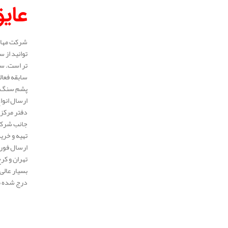
عای
شرکت مهار 
توانید از 
تر است. سع
پشم سنگ لو
ارسال انوا
دفتر مرکزی
جانب شرکت 
تهیه و خری
ارسال فوری
تهران و کر
بسیار عالی
درج شده می