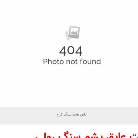
عایق پشم سنگ کرج
 عایق پشم سنگ رولی