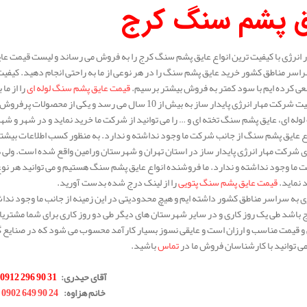
ق پشم سنگ کرج
انرژی با کیفیت ترین انواع عایق پشم سنگ کرج را به فروش می رساند و لیست قیمت عای
سراسر مناطق کشور خرید عایق پشم سنگ را در هر نوعی از ما به راحتی انجام دهید. کیفیت
ی کرده ایم با سود کمتر به فروش بیشتر برسیم.
قیمت عایق پشم سنگ لوله ای
را از ما
سابقه فعالیت شرکت مهار انرژی پایدار ساز به بیش از 10 سال 
له ای، عایق پشم سنگ تخته ای و … را می توانید از شرکت ما خرید نماید و در شهر و شه
ع عایق پشم سنگ از جانب شرکت ما وجود نداشته و ندارد. به منظور کسب اطلاعات بیشتر د
 شرکت مهار انرژی پایدار ساز در استان تهران و شهرستان ورامین واقع شده است. ولی
ما وجود نداشته و ندارد. ما فروشنده انواع عایق پشم سنگ هستیم و می توانید هر نوع و 
د نماید.
قیمت عایق پشم سنگ پتویی
را از لینک درج شده بدست آورید.
 به سراسر مناطق کشور داشته ایم و هیچ محدودیتی در این زمینه از جانب ما وجود نداش
ج باشد طی یک روز کاری و در سایر شهرستان های دیگر طی دو روز کاری برای شما مشتری
 و قیمت مناسب و ارزان است و عایقی نسوز بسیار کارآمد محسوب می شود که در صنایع گ
 توانید با کارشناسان فروش ما در
تماس
باشید.
.
آقای حیدری
:
31 90 296 0912
خانم هزاوه
:
24 90 649 0902