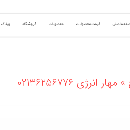
فحه اصلی
قیمت محصولات
محصولات
فروشگاه
وبلاگ
نرژی 02136256776