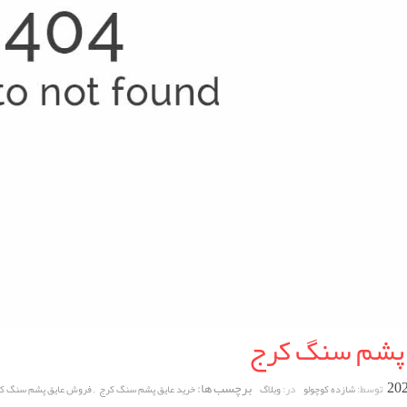
 پشم سنگ کرج
برچسب ها:
,
توسط:
در:
شازده کوچولو
وبلاگ
خرید عایق پشم سنگ کرج
فروش عایق پشم سنگ ک