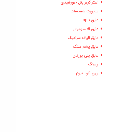
استراکچر پنل خورشیدی
ساپورت تاسیسات
عایق xps
عایق الاستومری
عایق الیاف سرامیک
عایق پشم سنگ
عایق پلی یورتان
وبلاگ
ورق آلومینیوم