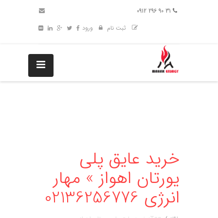
31 90 296 0912
ثبت نام
ورود
خرید عایق پلی
یورتان اهواز » مهار
انرژی 02136256776