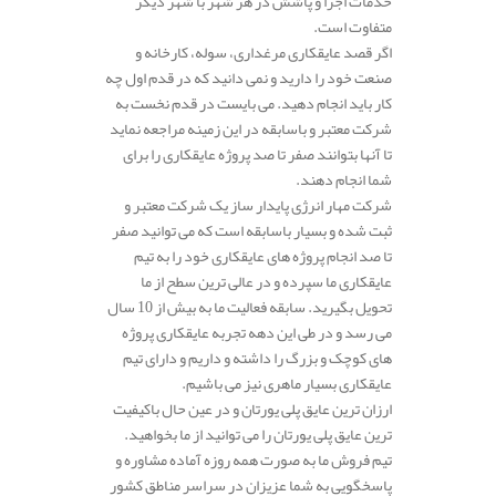
خدمات اجرا و پاشش در هر شهر با شهر دیگر
متفاوت است.
اگر قصد عایقکاری مرغداری، سوله، کارخانه و
صنعت خود را دارید و نمی دانید که در قدم اول چه
کار باید انجام دهید. می بایست در قدم نخست به
شرکت معتبر و باسابقه در این زمینه مراجعه نماید
تا آنها بتوانند صفر تا صد پروژه عایقکاری را برای
شما انجام دهند.
شرکت مهار انرژی پایدار ساز یک شرکت معتبر و
ثبت شده و بسیار باسابقه است که می توانید صفر
تا صد انجام پروژه های عایقکاری خود را به تیم
عایقکاری ما سپرده و در عالی ترین سطح از ما
تحویل بگیرید. سابقه فعالیت ما به بیش از 10 سال
می رسد و در طی این دهه تجربه عایقکاری پروژه
های کوچک و بزرگ را داشته و داریم و دارای تیم
عایقکاری بسیار ماهری نیز می باشیم.
ارزان ترین عایق پلی یورتان و در عین حال باکیفیت
ترین عایق پلی یورتان را می توانید از ما بخواهید.
تیم فروش ما به صورت همه روزه آماده مشاوره و
پاسخگویی به شما عزیزان در سراسر مناطق کشور