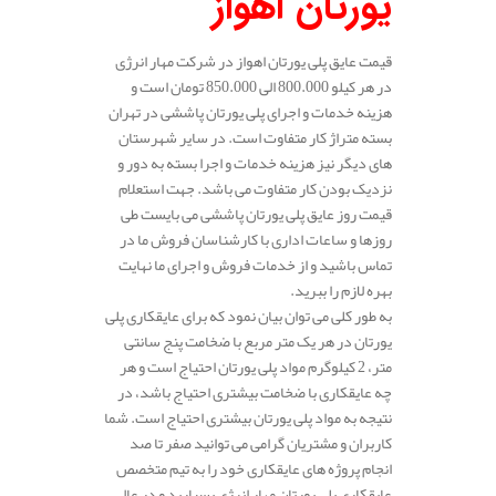
یورتان اهواز
قیمت عایق پلی یورتان اهواز در شرکت مهار انرژی
در هر کیلو 800.000 الی 850.000 تومان است و
هزینه خدمات و اجرای پلی یورتان پاششی در تهران
بسته متراژ کار متفاوت است. در سایر شهرستان
های دیگر نیز هزینه خدمات و اجرا بسته به دور و
نزدیک بودن کار متفاوت می باشد. جهت استعلام
قیمت روز عایق پلی یورتان پاششی می بایست طی
روزها و ساعات اداری با کارشناسان فروش ما در
تماس باشید و از خدمات فروش و اجرای ما نهایت
بهره لازم را ببرید.
به طور کلی می توان بیان نمود که برای عایقکاری پلی
یورتان در هر یک متر مربع با ضخامت پنج سانتی
متر، 2 کیلوگرم مواد پلی یورتان احتیاج است و هر
چه عایقکاری با ضخامت بیشتری احتیاج باشد، در
نتیجه به مواد پلی یورتان بیشتری احتیاج است. شما
کاربران و مشتریان گرامی می توانید صفر تا صد
انجام پروژه های عایقکاری خود را به تیم متخصص
عایقکاری پلی یورتان مهار انرژی بسپارید و در عالی