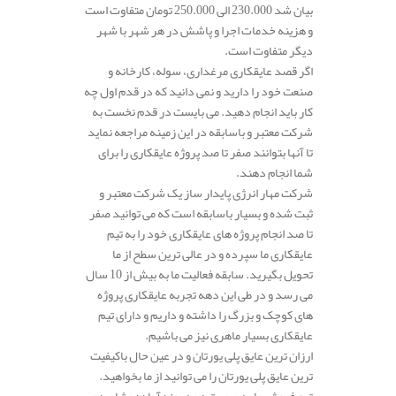
بیان شد 230.000 الی 250.000 تومان متفاوت است
و هزینه خدمات اجرا و پاشش در هر شهر با شهر
دیگر متفاوت است.
اگر قصد عایقکاری مرغداری، سوله، کارخانه و
صنعت خود را دارید و نمی دانید که در قدم اول چه
کار باید انجام دهید. می بایست در قدم نخست به
شرکت معتبر و باسابقه در این زمینه مراجعه نماید
تا آنها بتوانند صفر تا صد پروژه عایقکاری را برای
شما انجام دهند.
شرکت مهار انرژی پایدار ساز یک شرکت معتبر و
ثبت شده و بسیار باسابقه است که می توانید صفر
تا صد انجام پروژه های عایقکاری خود را به تیم
عایقکاری ما سپرده و در عالی ترین سطح از ما
تحویل بگیرید. سابقه فعالیت ما به بیش از 10 سال
می رسد و در طی این دهه تجربه عایقکاری پروژه
های کوچک و بزرگ را داشته و داریم و دارای تیم
عایقکاری بسیار ماهری نیز می باشیم.
ارزان ترین عایق پلی یورتان و در عین حال باکیفیت
ترین عایق پلی یورتان را می توانید از ما بخواهید.
تیم فروش ما به صورت همه روزه آماده مشاوره و