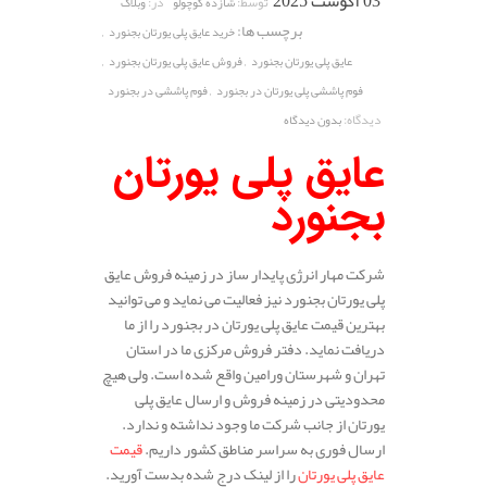
03 آگوست 2025
توسط:
در:
شازده کوچولو
وبلاگ
برچسب ها:
,
خرید عایق پلی یورتان بجنورد
,
,
عایق پلی یورتان بجنورد
فروش عایق پلی یورتان بجنورد
,
فوم پاششی پلی یورتان در بجنورد
فوم پاششی در بجنورد
دیدگاه:
بدون دیدگاه
عایق پلی یورتان
بجنورد
شرکت مهار انرژی پایدار ساز در زمینه فروش عایق
پلی یورتان بجنورد نیز فعالیت می نماید و می توانید
بهترین قیمت عایق پلی یورتان در بجنورد را از ما
دریافت نماید. دفتر فروش مرکزی ما در استان
تهران و شهرستان ورامین واقع شده است. ولی هیچ
محدودیتی در زمینه فروش و ارسال عایق پلی
یورتان از جانب شرکت ما وجود نداشته و ندارد.
ارسال فوری به سراسر مناطق کشور داریم.
قیمت
عایق پلی یورتان
را از لینک درج شده بدست آورید.