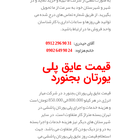
به صورت تلفنی از شرکت ما تهیه و خرید نماید و در
شهر و شهرستان خود به سرعت از ما تحویل
بگیرید. از طریق شماره تماس های درج شده می
توانید طی روزها و ساعات اداری با کارشناسان
واحد فروش ما در ارتباط باشید.
.
آقای حیدری
:
31 90 296 0912
خانم هزاوه
:
24 90 649 0902
.
قیمت عایق پلی
یورتان بجنورد
قیمت عایق پلی یورتان بجنورد در شرکت مهار
انرژی در هر کیلو 800.000 الی 850.000 تومان است
و هزینه خدمات و اجرای پلی یورتان پاششی در
تهران بسته متراژ کار متفاوت است. در سایر
شهرستان های دیگر نیز هزینه خدمات و اجرا بسته
به در و نزدیک بودن کار متفاوت می باشد. جهت
استعلام قیمت روز عایق پلی یورتان پاششی می