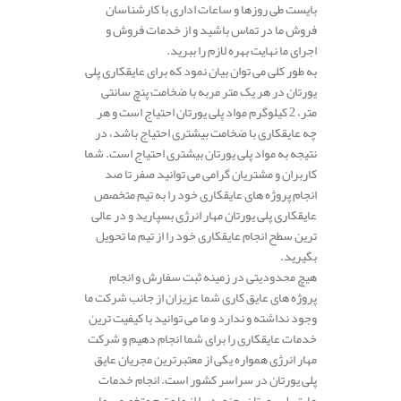
بایست طی روزها و ساعات اداری با کارشناسان
فروش ما در تماس باشید و از خدمات فروش و
اجرای ما نهایت بهره لازم را ببرید.
به طور کلی می توان بیان نمود که برای عایقکاری پلی
یورتان در هر یک متر مربه با ضخامت پنچ سانتی
متر، 2 کیلوگرم مواد پلی یورتان احتیاج است و هر
چه عایقکاری با ضخامت بیشتری احتیاج باشد، در
نتیجه به مواد پلی یورتان بیشتری احتیاج است. شما
کاربران و مشتریان گرامی می توانید صفر تا صد
انجام پروژه های عایقکاری خود را به تیم متخصص
عایقکاری پلی یورتان مهار انرژی بسپارید و در عالی
ترین سطح انجام عایقکاری خود را از تیم ما تحویل
بگیرید.
هیچ محدودیتی در زمینه ثبت سفارش و انجام
پروژه های عایق کاری شما عزیزان از جانب شرکت ما
وجود نداشته و ندارد و ما می توانید با کیفیت ترین
خدمات عایقکاری را برای شما انجام دهیم و شرکت
مهار انرژی همواره یکی از معتبرترین مجریان عایق
پلی یورتان در سراسر کشور است. انجام خدمات
عایق پلی یورتان بجنورد را از ما و تیم متخصص ما