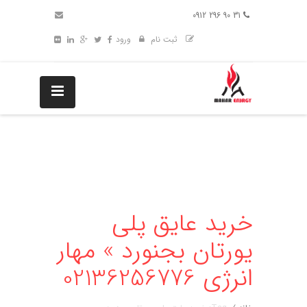
31 90 296 0912
ثبت نام
ورود
خرید عایق پلی
یورتان بجنورد » مهار
انرژی 02136256776