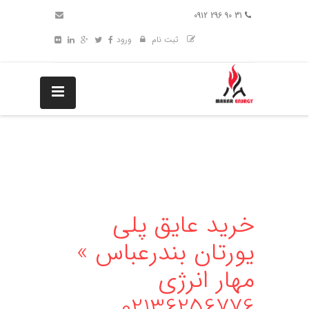
31 90 296 0912
ثبت نام
ورود
خرید عایق پلی
یورتان بندرعباس »
مهار انرژی
02136256776