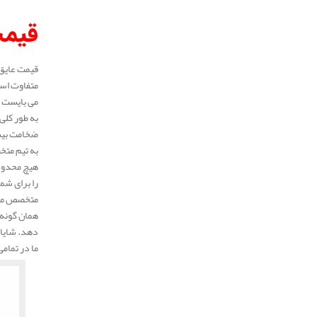
قیمت
متفاوت است
می بایست ط
ضخامت بیشت
به تیم متخ
هیچ محدودی
را برای شم
متخصص ما 
همان گونه 
دهد. شایان
ما در تمام