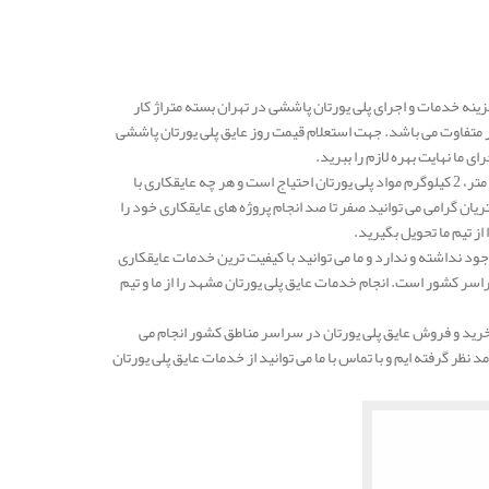
شرکت مهار انرژی در هر کیلو 800.000 الی 850.000 تومان است و هزینه خدمات و اجرای پلی یورتان پاششی در تهران بسته متراژ کار
 متفاوت می باشد. جهت استعلام قیمت روز عایق پلی یورتان پاششی
ما نهایت بهره لازم را ببرید.
به طور کلی می توان بیان نمود که برای عایقکاری پلی یورتان در هر یک متر مربه با ضخامت پنچ سانتی متر، 2 کیلوگرم مواد پلی یورتان احتیاج است و هر چه عایقکاری با
یان گرامی می توانید صفر تا صد انجام پروژه های عایقکاری خود را
از تیم ما تحویل بگیرید.
د نداشته و ندارد و ما می توانید با کیفیت ترین خدمات عایقکاری
راسر کشور است. انجام خدمات عایق پلی یورتان مشهد را از ما و تیم
رید و فروش عایق پلی یورتان در سراسر مناطق کشور انجام می
نظر گرفته ایم و با تماس با ما می توانید از خدمات عایق پلی یورتان