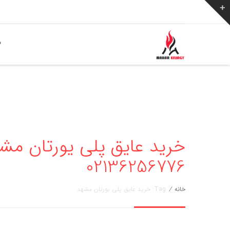
ص
خرید عایق پلی یورتان مشه
02136256776
خانه
/
Tag: خرید عایق پلی یورتان مشهد