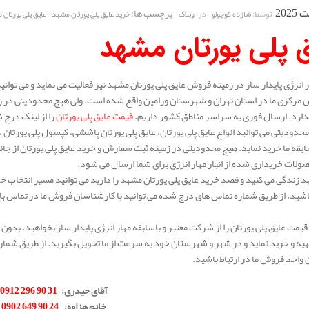
برچسب ها:
,
توسط:
در:
شازده کوچولو
وبلاگ
خرید عایق پلی یورتان مشهد
عایق پلی یورتان
ق پلی یورتان مشهد
انرژی پایدار ساز در زمینه فروش عایق پلی یورتان مشهد نیز فعالیت می نماید و می توانید
مرکزی ما در استان تهران و شهرستان ورامین واقع شده است. ولی هیچ محدودیتی در زم
دارد. ارسال فوری به سراسر مناطق کشور داریم.
قیمت عایق پلی یورتان
را از لینک درج
حدودیتی می توانید انواع عایق پلی یورتان، عایق پلی یورتان پاششی، کپسول پلی یورتان ، و
سابقه ما خرید نماید. هیچ محدودیتی در زمینه ثبت سفارش و خرید عایق پلی یورتان از جان
ات خریداری شده از انبار مهار انرژی برای شما ارسال می شود.
د زندگی می کنید و قصد خرید عایق پلی یورتان مشهد را دارید می توانید مسیر انتخاب خود 
شید. از طریق شماره تماس های درج شده می توانید با کارشناسان فروش ما در تماس باشی
قیمت عایق پلی یورتان را از شرکت معتبر و باسابقه مهار انرژی پایدار ساز بخواهید. بدون 
یه و خرید نماید و در شهر و شهرستان خود به سرعت از ما تحویل بگیرید. از طریق شمار
واحد فروش ما در ارتباط باشید.
.
آقای حیدری
:
31 90 296 0912
خانم هزاوه
:
24 90 649 0902