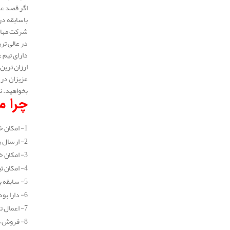
اگر قصد عا
باسابقه در 
شرکت مهار 
دارای تیم 
ارزان ترین
عزیزان در 
بخواهید. ن
چرا مه
1- امکان خرید جزیی و عمده انواع عایق پلی یورتان
2- ارسال به سراسر نقاط کشور (در تهران طی یک روز کاری و در سایر شهرستان ها طی 2 روز کاری)
3- امکان خرید اینترنتی انواع عایق پلی یورتان
4- امکان ثبت سفارش و خرید عایق پلی یورتان به صورت تلفنی و بدون نیاز به مراجعه حضوری
5- سابقه بیش از 10 ساله در زمینه خرید و فروش انواع عایق
6- دارا بودن نمایندگی فروش معتبر
7- اعمال تخفیف های بسیار خوب برای تمامی مشتریان
8- فروش با کیفیت ترین انواع عایق پلی یورتان