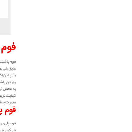
فوم 
فوم پاششی 
عایق پلی ی
همچنین اگر
یورتان پاشش
به محض ثبت
کیفیت ترین
صورت پیش ف
فوم پ
فوم پلی یور
هر کیلو همان گونه که بیان شد 230.000 الی 0