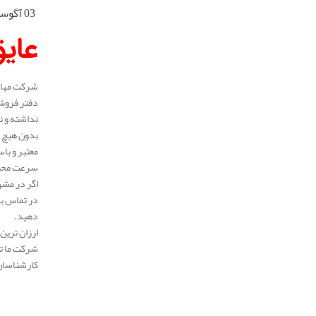
03 آگوست 2025
عای
شرکت مهار 
دفتر فروش 
نداشته و ن
بدون هیچ م
معتبر و با
سرعت محصول
اگر در مشه
در تماس با
دهید.
ارزان ترین 
شرکت ما ته
کارشناسان 