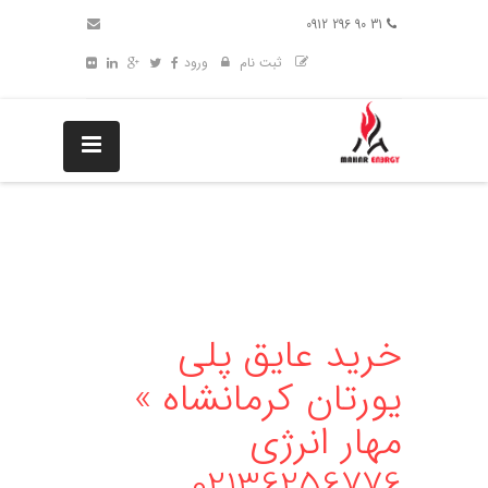
31 90 296 0912
ثبت نام
ورود
خرید عایق پلی
یورتان کرمانشاه »
مهار انرژی
02136256776