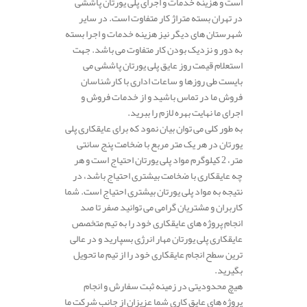
است و هزینه خدمات و اجرای پلی یورتان پاششی
در تهران بسته متراژ کار متفاوت است. در سایر
شهرستان های دیگر نیز هزینه خدمات و اجرا بسته
به دور و نزدیک بودن کار متفاوت می باشد. جهت
استعلام قیمت روز عایق پلی یورتان پاششی می
بایست طی روزها و ساعات اداری با کارشناسان
فروش ما در تماس باشید و از خدمات فروش و
اجرای ما نهایت بهره لازم را ببرید.
به طور کلی می توان بیان نمود که برای عایقکاری پلی
یورتان در هر یک متر مربع با ضخامت پنج سانتی
متر، 2 کیلوگرم مواد پلی یورتان احتیاج است و هر
چه عایقکاری با ضخامت بیشتری احتیاج باشد، در
نتیجه به مواد پلی یورتان بیشتری احتیاج است. شما
کاربران و مشتریان گرامی می توانید صفر تا صد
انجام پروژه های عایقکاری خود را به تیم متخصص
عایقکاری پلی یورتان مهار انرژی بسپارید و در عالی
ترین سطح انجام عایقکاری خود را از تیم ما تحویل
بگیرید.
هیچ محدودیتی در زمینه ثبت سفارش و انجام
پروژه های عایق کاری شما عزیزان از جانب شرکت ما