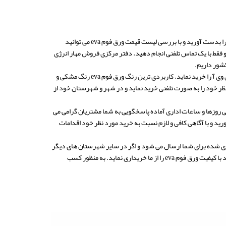
فوم eva است، می توانید با مطالعه این مقاله لیست قیمت فوم eva را بدست آورید و با بررسی لیست قیمت ورق فوم eva می توانید
نظر خود را به راحتی و فقط با یک تماس تلفنی انجام دهید. دفتر مرکزی فروش مهار انرژی
شور داریم.
ورق فوم eva در رنگ های متنوع و گوناگون در شرکت ما موجود است و طبق سفارش خودتان فوم ای وی آ را خرید نماید. کاربردی ترین رنگ ورق فوم eva رنگ مشکی و
ظر خود را به صورت تلفنی خرید نماید و در شهر و شهرستان خود از
ار ساز طی روزها و ساعات اداری آماده پاسخگویی به شما مشتریان گرامی می
رشناسان فروش ما تماس بگیرید و به راحتی لیست قیمت فوم eva را بدست آورید و با آگاهی کافی و لازم نسبت به خرید مورد نظر خود اقدامات
ی فوم ای وی آ خریداری شده برای شما ارسال می شود و اگر در سایر شهرستان های دیگر
باشید طی دو روز کاری برای شما ارسال می شود. کیفیت فوم eva ما بسیار بالا و عالی است و می توانید با کیفیت ورق فوم eva را از ما خریداری نماید. به منظور کسب