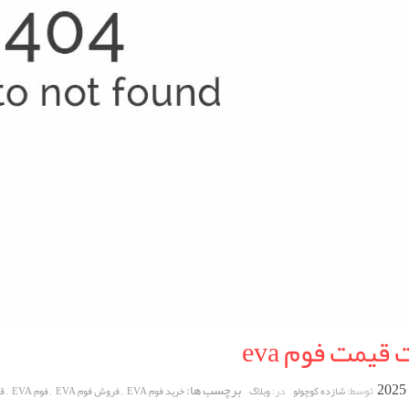
قیمت فوم eva
برچسب ها:
,
,
,
توسط:
در:
شازده کوچولو
وبلاگ
خرید فوم EVA
فروش فوم EVA
فوم EVA
قی