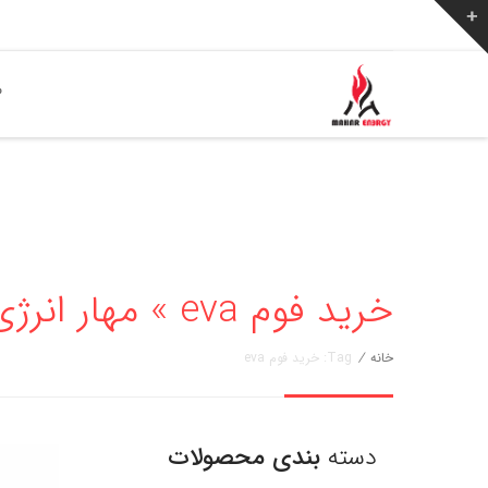
ص
خرید فوم eva » مهار انرژی 02136256776
خانه
/
Tag: خرید فوم eva
دسته
بندی محصولات