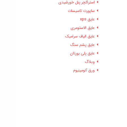
استراکچر پنل خورشیدی
ساپورت تاسیسات
عایق xps
عایق الاستومری
عایق الیاف سرامیک
عایق پشم سنگ
عایق پلی یورتان
وبلاگ
ورق آلومینیوم