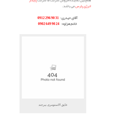
همچنین نماینده فروش شرکت ما شرکت
پایدار
انرژی پارس
می باشد.
.
آقای حیدری
:
31 90 296 0912
خانم هزاوه
:
24 90 649 0902
.
عایق الاستومری بیرجند