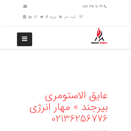
31 90 296 0912
ثبت نام
ورود
عایق الاستومری
بیرجند » مهار انرژی
02136256776