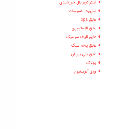
استراکچر پنل خورشیدی
ساپورت تاسیسات
عایق xps
عایق الاستومری
عایق الیاف سرامیک
عایق پشم سنگ
عایق پلی یورتان
وبلاگ
ورق آلومینیوم