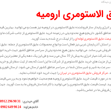
ن دیدگاه
 الاستومری ارومیه
انرژی پایدار ساز فروشنده عایق الاستومری در ارومیه نیز هست و می توانید بهترین قیم
ناطق کشور داریم و هیچ محدودیتی در زمینه خرید عایق الاستومری از جانب شرکت ما وجود
یمت عایق الاستومری لوله ای
را از لینک درج شده بدست آورید.
 استان آذربایجان غربی نیز فعال است و انواع محصولات عایق الاستومری از جمله: عایق ا
 فروش می رساند. می توانید بدون هیچ محدودیتی از سراسر مناطق کشور جهت خرید انواع
سابقه فعالیت شرکت مهار انرژی به بیش از 10 سال می رسد و طی این یک 
 از مزیت های خرید عایق الاستومری از شرکت ما این است که بعد از ثبت سفارش و خری
ه سرعت به شهر و شهرستان شما در سراسر مناطق کشور ارسال می شود. ارسال فوری و کی
د.
مرکز فروش عایق الاستومری در تهران
را جهت خرید خود انتخاب نماید.
له در مورد قیمت خرید عایق الاستومری ارومیه هم صحبت خواهیم نمود و به بررسی قیمت ا
د. لیست قیمت عایق الاستومری را می توانید با کارشناسان فروش ما بدست آورید. جهت 
 فروش ما در تماس باشید.
.
آقای حیدری
:
31 90 296 0912
خانم هزاوه
:
24 90 649 0902