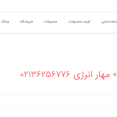
فحه اصلی
قیمت محصولات
محصولات
فروشگاه
وبلاگ
نرژی 02136256776