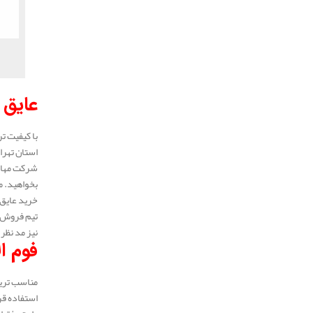
عایق 
با کیفیت تر
استان تهرا
شرکت مهار 
بخواهید. م
خرید عایق 
تیم فروش ع
نیز مد نظر 
فوم ا
مناسب ترین
استفاده قر