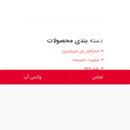
دسته
بندی محصولات
استراکچر پنل خورشیدی
ساپورت تاسیسات
عایق xps
تماس
واتس آپ
عایق الاستومری
عایق الیاف سرامیک
عایق پشم سنگ
عایق پلی یورتان
وبلاگ
ورق آلومینیوم