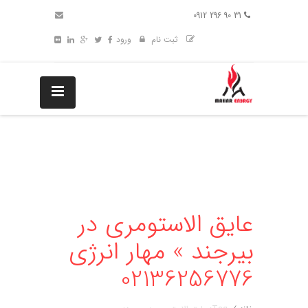
31 90 296 0912
ثبت نام
ورود
عایق الاستومری در
بیرجند » مهار انرژی
02136256776