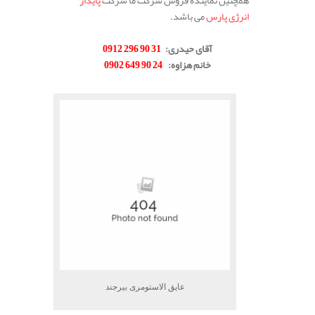
همچنین نماینده فروش شرکت ما شرکت
پایدار
انرژی پارس
می باشد.
.
آقای حیدری
:
31 90 296 0912
خانم هزاوه
:
24 90 649 0902
.
عایق الاستومری بیرجند