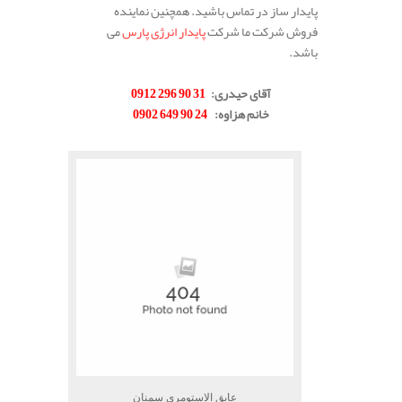
پایدار ساز در تماس باشید. همچنین نماینده
فروش شرکت ما شرکت
پایدار انرژی پارس
می
باشد.
.
آقای حیدری
:
31 90 296 0912
خانم هزاوه
:
24 90 649 0902
.
عایق الاستومری سمنان