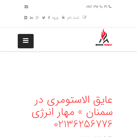
31 90 296 0912
ثبت نام
ورود
عایق الاستومری در
سمنان » مهار انرژی
02136256776