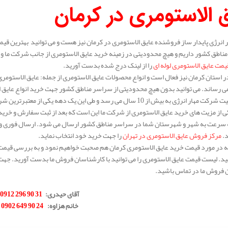
 الاستومری در کرمان
انرژی پایدار ساز فروشنده عایق الاستومری در کرمان نیز هست و می توانید بهترین قیم
ناطق کشور داریم و هیچ محدودیتی در زمینه خرید عایق الاستومری از جانب شرکت ما وجود
یمت عایق الاستومری لوله ای
را از لینک درج شده بدست آورید.
 استان کرمان نیز فعال است و انواع محصولات عایق الاستومری از جمله: عایق الاستومری 
 رساند. می توانید بدون هیچ محدودیتی از سراسر مناطق کشور جهت خرید انواع عایق ا
سابقه فعالیت شرکت مهار انرژی به بیش از 10 سال می رسد و طی این یک 
 از مزیت های خرید عایق الاستومری از شرکت ما این است که بعد از ثبت سفارش و خری
ه سرعت به شهر و شهرستان شما در سراسر مناطق کشور ارسال می شود. ارسال فوری و کی
د.
مرکز فروش عایق الاستومری در تهران
را جهت خرید خود انتخاب نماید.
له در مورد قیمت خرید عایق الاستومری کرمان هم صحبت خواهیم نمود و به بررسی قیمت ای
د. لیست قیمت عایق الاستومری را می توانید با کارشناسان فروش ما بدست آورید. جهت 
 فروش ما در تماس باشید.
.
آقای حیدری
:
31 90 296 0912
خانم هزاوه
:
24 90 649 0902
.