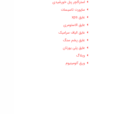
استراکچر پنل خورشیدی
ساپورت تاسیسات
عایق xps
عایق الاستومری
عایق الیاف سرامیک
عایق پشم سنگ
عایق پلی یورتان
وبلاگ
ورق آلومینیوم