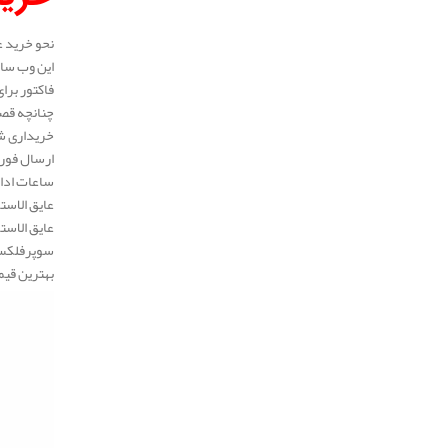
نحو خرید ع
این وب سای
فاکتور برا
چنانچه قصد
خریداری شد
ارسال فوری
ساعات ادار
عایق الاست
عایق الاست
سوپرفلکس، 
بهترین قیم