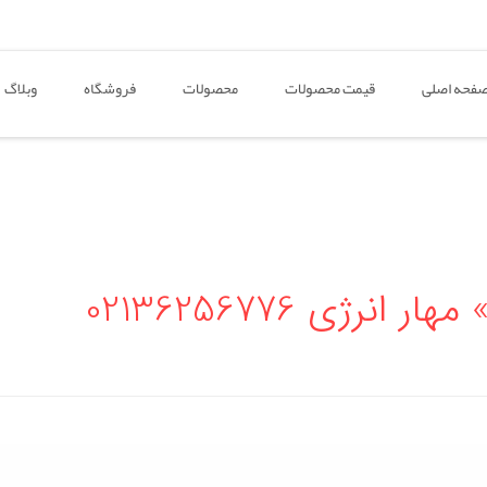
فحه اصلی
قیمت محصولات
محصولات
فروشگاه
وبلاگ
رژی 02136256776