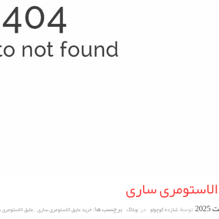
الاستومری ساری
برچسب ها:
,
توسط:
در:
شازده کوچولو
وبلاگ
خرید عایق الاستومری ساری
عایق الاستومری 