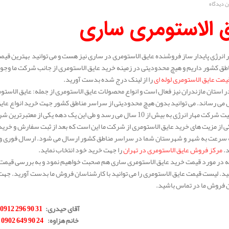
ن دیدگاه
ق الاستومری ساری
انرژی پایدار ساز فروشنده عایق الاستومری در ساری نیز هست و می توانید بهترین قیمت
ق کشور داریم و هیچ محدودیتی در زمینه خرید عایق الاستومری از جانب شرکت ما وجود ند
یمت عایق الاستومری لوله ای
را از لینک درج شده بدست آورید.
 استان مازندران نیز فعال است و انواع محصولات عایق الاستومری از جمله: عایق الاستوم
 می رساند. می توانید بدون هیچ محدودیتی از سراسر مناطق کشور جهت خرید انواع عایق
سابقه فعالیت شرکت مهار انرژی به بیش از 10 سال می رسد و طی این یک 
 از مزیت های خرید عایق الاستومری از شرکت ما این است که بعد از ثبت سفارش و خری
ه سرعت به شهر و شهرستان شما در سراسر مناطق کشور ارسال می شود. ارسال فوری و کی
د.
مرکز فروش عایق الاستومری در تهران
را جهت خرید خود انتخاب نماید.
له در مورد قیمت خرید عایق الاستومری ساری هم صحبت خواهیم نمود و به بررسی قیمت ای
د. لیست قیمت عایق الاستومری را می توانید با کارشناسان فروش ما بدست آورید. جهت 
 فروش ما در تماس باشید.
.
آقای حیدری
:
31 90 296 0912
خانم هزاوه
:
24 90 649 0902