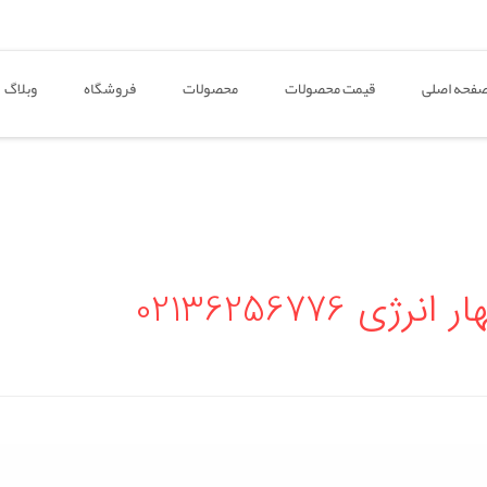
فحه اصلی
قیمت محصولات
محصولات
فروشگاه
وبلاگ
02136256776