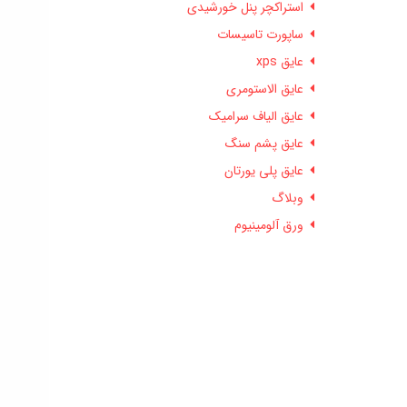
استراکچر پنل خورشیدی
ساپورت تاسیسات
عایق xps
عایق الاستومری
عایق الیاف سرامیک
عایق پشم سنگ
عایق پلی یورتان
وبلاگ
ورق آلومینیوم