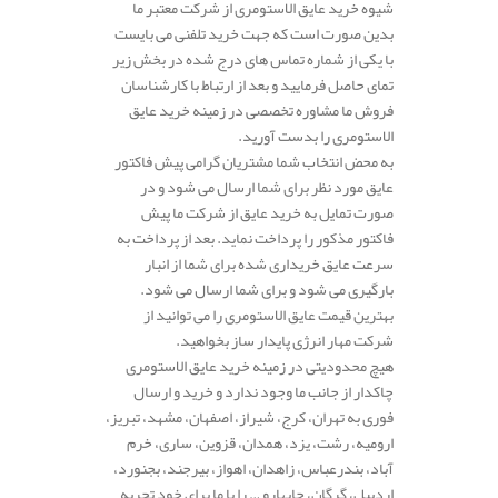
شیوه خرید عایق الاستومری از شرکت معتبر ما
بدین صورت است که جهت خرید تلفنی می بایست
با یکی از شماره تماس های درج شده در بخش زیر
تمای حاصل فرمایید و بعد از ارتباط با کارشناسان
فروش ما مشاوره تخصصی در زمینه خرید عایق
الاستومری را بدست آورید.
به محض انتخاب شما مشتریان گرامی پیش فاکتور
عایق مورد نظر برای شما ارسال می شود و در
صورت تمایل به خرید عایق از شرکت ما پیش
فاکتور مذکور را پرداخت نماید. بعد از پرداخت به
سرعت عایق خریداری شده برای شما از انبار
بارگیری می شود و برای شما ارسال می شود.
بهترین قیمت عایق الاستومری را می توانید از
شرکت مهار انرژی پایدار ساز بخواهید.
هیچ محدودیتی در زمینه خرید عایق الاستومری
چاکدار از جانب ما وجود ندارد و خرید و ارسال
فوری به تهران، کرج، شیراز، اصفهان، مشهد، تبریز،
ارومیه، رشت، یزد، همدان، قزوین، ساری، خرم
آباد، بندرعباس، زاهدان، اهواز، بیرجند، بجنورد،
اردبیل، گرگان، چابهارو … را با ما برای خود تجربه