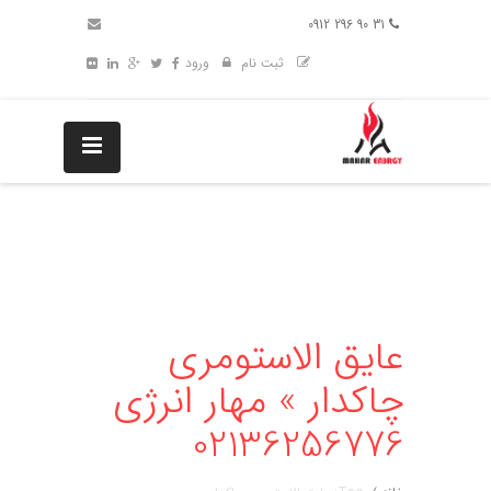
31 90 296 0912
ثبت نام
ورود
عایق الاستومری
چاکدار » مهار انرژی
02136256776