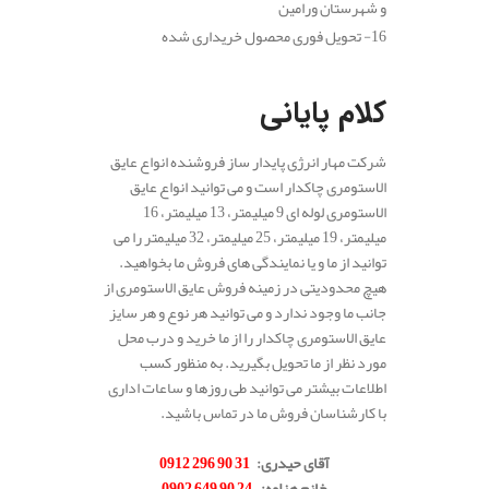
و شهرستان ورامین
16- تحویل فوری محصول خریداری شده
.
کلام پایانی
شرکت مهار انرژی پایدار ساز فروشنده انواع عایق
الاستومری چاکدار است و می توانید انواع عایق
الاستومری لوله ای 9 میلیمتر، 13 میلیمتر، 16
میلیمتر، 19 میلیمتر، 25 میلیمتر، 32 میلیمتر را می
توانید از ما و یا نمایندگی های فروش ما بخواهید.
هیچ محدودیتی در زمینه فروش عایق الاستومری از
جانب ما وجود ندارد و می توانید هر نوع و هر سایز
عایق الاستومری چاکدار را از ما خرید و درب محل
مورد نظر از ما تحویل بگیرید. به منظور کسب
اطلاعات بیشتر می توانید طی روزها و ساعات اداری
با کارشناسان فروش ما در تماس باشید.
.
آقای حیدری
:
31 90 296 0912
خانم هزاوه
:
24 90 649 0902