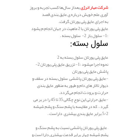
شرکت مهار انرژی
بعداز سال‌ها کسب تجربه و بروز
آوری علم خویش درباره ی عایق بندی قصد
به اجرای عایق پلی یورتان گرفت.
عایق پلی یورتان با 2 ماهیت در جهان انجام م یشود
:1- سلول باز 2- سلول بسته .
سلول بسته:
عایق پلی یورتان سلول بسته به 2
نحوه اجرا میشود :1- تزریق عایق پلی یورتان 2-
پاشش عایق پلی یورتان
-عایق پلی یورتان پاششی سلول بسته در سقف و
دیوار تالار های دام و طیور به منظور عایق بندی
حرارت و برودت انجام می‌گردد.
-عایق حرارتی این نوع چگالی 35 تا 45 را در بر می
گیرد ، که در مقایسه با پشم سنگ و پشم شیشه
5/2 برابر عایق بندی بیشتری داراست .
– عایق پلی یورتان پاششی نسبت به پشم سنگ و
پشم شیشه چهار برابر قدمت بیشتری دارا است و