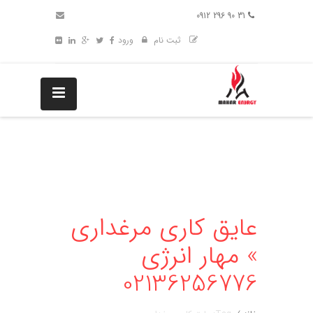
31 90 296 0912
ثبت نام
ورود
عایق کاری مرغداری
» مهار انرژی
02136256776