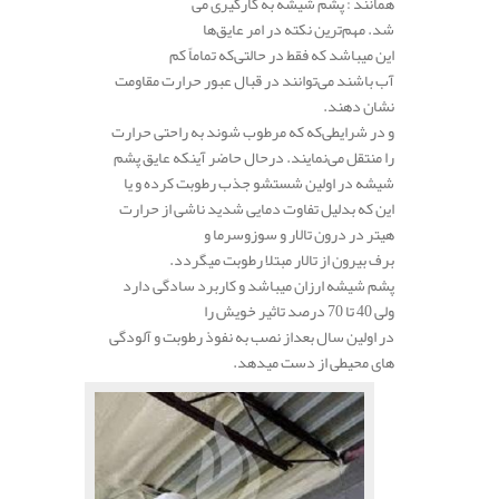
همانند : پشم شیشه به کارگیری می
شد. مهم‌ترین نکته در امر عایق‌ها
این میباشد که فقط در حالتی‌که تماماً کم
آب باشند می‌توانند در قبال عبور حرارت مقاومت
نشان دهند.
و در شرایطی‌که که مرطوب شوند به راحتی حرارت
را منتقل می‌نمایند. درحال حاضر آینکه عایق پشم
شیشه در او‌لین شستشو جذب رطوبت کرده و یا
این که بدلیل تفاوت دمایی شدید ناشی از حرارت
هیتر در درون تالار و سوزوسرما و
برف بیرون از تالار مبتلا رطوبت میگردد.
پشم شیشه ارزان میباشد و کاربرد سادگی دارد
ولی 40 تا 70 درصد تاثیر خویش را
در اولین سال بعداز نصب به نفوذ رطوبت و آلودگی
های محیطی از دست میدهد.