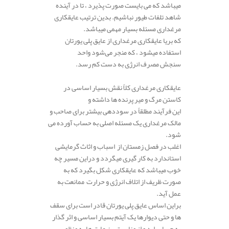
میباشد که می بایست صورت پذیرد ، تا در آینده
شاهد تلفات طیور نباشیم. بدین ترتیب عایقکاری
مرغداری مسئله بسیار مهمی میباشد.
که بریا عایقکاری مرغداری از عایق پلی یورتان
استفاده میشود ، که منجر می‌شود واحد
سنجش مصرف انرژی به دست کم رسد.
عایقکاری مرغداری کلاً نقش بسیار اساسی در
کاستن مرگ و میر پرنده ها داشته و
این فرآیند مطلقاً در سوددهی بیشتر برای صاحب و
مالک مرغداری یک مسئله اصلی به حساب آورده می
شود.
اغلب در فصل ‌زمستان از اسباب و اثاث گرمایشی
استاندارد به کار گیری میگردد و در‌این مسیر چه
خوب میباشد که عایقکاری شکل بگیرد که به
صورت ظریف از اتلاف انرژی و حرارت ممانعت به
عمل آید.
براین اساس عایق پلی یورتان قادر است برای سقف
ها و حتی دیوارها یک آیتم بسیار اساسی و اثر گذار
به حساب اید و از مناسبترین عایق ها به منظور