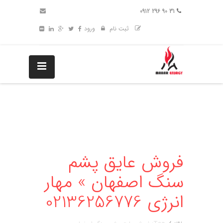
31 90 296 0912
ثبت نام
ورود
فروش عایق پشم
سنگ اصفهان » مهار
انرژی 02136256776